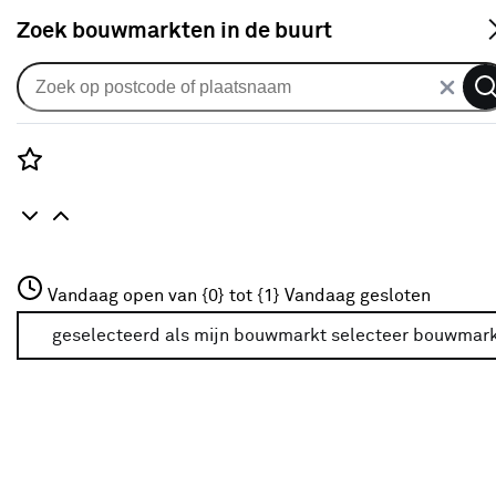
S
Zoek bouwmarkten in de buurt
Alle binnendeuren
Arne & Bodil binnendeur ABT310
mat glas met blanke rand - wit
Rozenstraat 3
Vandaag open van {0} tot {1}
afgelakt
Vandaag gesloten
3772JH Amersfoort
+31 01234567
geselecteerd als mijn bouwmarkt
selecteer bouwmar
0
klantreview
review
Meer over deze bouwmarkt