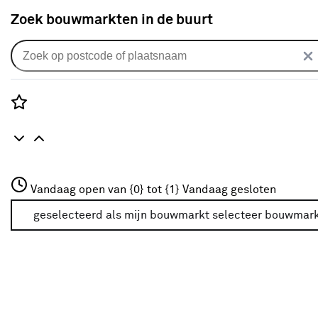
Zoek bouwmarkten in de buurt
Binnendeuren
Populaire filters
Rozenstraat 3
Vandaag open van {0} tot {1}
Vandaag gesloten
3772JH Amersfoort
Stomp
Stomp
(1883)
+31 01234567
geselecteerd als mijn bouwmarkt
selecteer bouwmar
Meer over deze bouwmarkt
Opdek
Opdek
(1968)
Modern
Modern
(1655)
Wit
Wit
(2604)