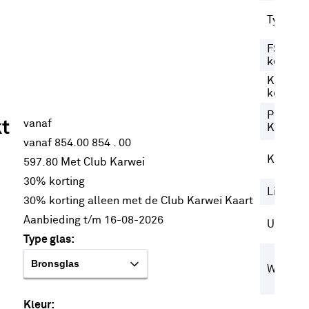
Type
FSC-
keurme
KOMO
keurme
PEFC
vanaf
kt
Keurme
vanaf 854.00
854
.
00
Kleur
597.80
Met Club Karwei
30% korting
Lijn
30% korting alleen met de Club Karwei Kaart
Aanbieding t/m 16-08-2026
Uitvoeri
Type glas:
Woonsti
Kleur: