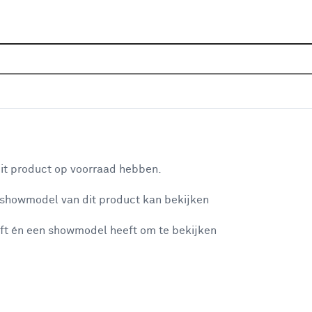
Home
Assortiment
Deuren
Binnendeuren
Alle
P
 brons glas - diep zwart afgelakt
aan je winkelwagen
De 
it product op voorraad hebben.
sto
 showmodel van dit product kan bekijken
en 
lic
ft én een showmodel heeft om te bekijken
misgegaan...
Dez
Sv
ver
et niet mogelijke om meer exemplaren te bestellen.