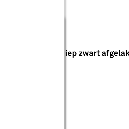
Sluiten
03 brons glas - diep zwart afgela