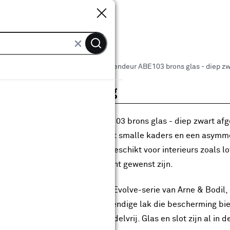
Sluiten
Sluiten
 binnendeuren
Arne & Bodil binnendeur ABE103 brons glas - diep zw
roductomschrijving
Arne & Bodil binnendeur ABE103 brons glas - diep zwart afge
ere, industriële uitstraling. Met smalle kaders en een asymm
open gevoel. Hij is uitermate geschikt voor interieurs zoals
htinval en een industrieel accent gewenst zijn.
e deur maakt deel uit van de Evolve-serie van Arne & Bodil,
edex Superlak®, een krasbestendige lak die bescherming bie
kleuring. Deze lak is oplosmiddelvrij. Glas en slot zijn al i