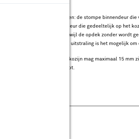
rgemakkelijkt.
hebt de keuze uit twee varianten: de stompe binnendeur die v
arnieren, of de opdek binnendeur die gedeeltelijk op het ko
iant komt met scharnieren, terwijl de opdek zonder wordt ge
ertificeerd. Voor een uniforme uitstraling is het mogelijk 
t op: de sponningmaat van het kozijn mag maximaal 15 mm zij
rkruk tegen het kozijn aanloopt.
pecificaties