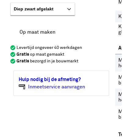
Merk
Kleurfam
Kleur
Op maat maken
glaslat
Levertijd ongeveer 40 werkdagen
Afmetin
Gratis
op maat gemaakt
Minimal
Gratis
bezorgd in je bouwmarkt
hoogte
Minimal
Hulp nodig bij de afmeting?
breedte
Inmeetservice aanvragen
Maxima
hoogte
Maxima
breedte
Technis