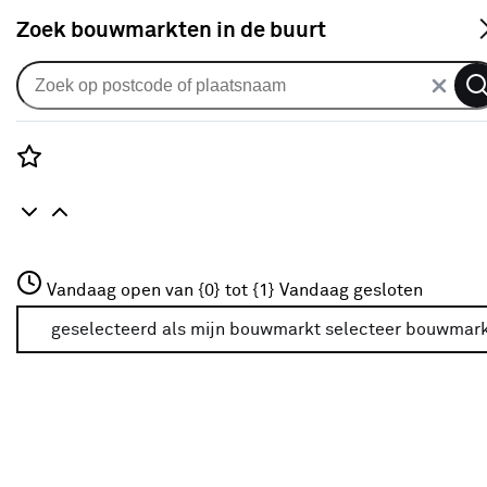
S
Zoek bouwmarkten in de buurt
Alle binnendeuren
Arne & Bodil binnendeur ABE106
blank glas - diep zwart afgelakt
Rozenstraat 3
Vandaag open van {0} tot {1}
Vandaag gesloten
0
klantreview
review
3772JH Amersfoort
+31 01234567
geselecteerd als mijn bouwmarkt
selecteer bouwmar
Meer over deze bouwmarkt