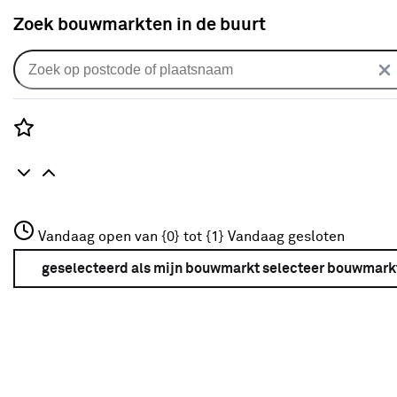
Zoek bouwmarkten in de buurt
Binnendeuren
Populaire filters
Rozenstraat 3
Vandaag open van {0} tot {1}
Vandaag gesloten
3772JH Amersfoort
Stomp
Stomp
(1883)
+31 01234567
geselecteerd als mijn bouwmarkt
selecteer bouwmark
Meer over deze bouwmarkt
Opdek
Opdek
(1968)
Modern
Modern
(1655)
Wit
Wit
(2604)