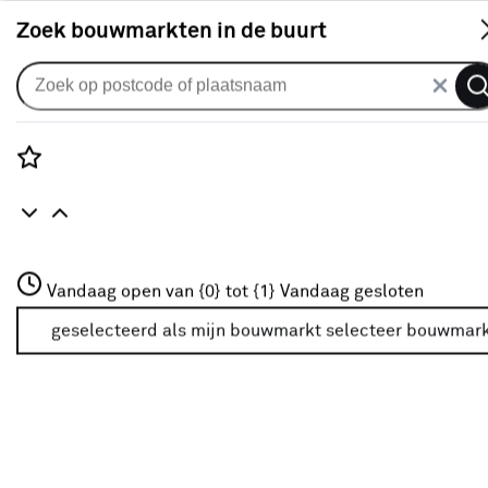
S
Zoek bouwmarkten in de buurt
Alle binnendeuren
Arne & Bodil binnendeur ABD571
wit afgelakt
Rozenstraat 3
Vandaag open van {0} tot {1}
Vandaag gesloten
0
klantreview
review
3772JH Amersfoort
+31 01234567
geselecteerd als mijn bouwmarkt
selecteer bouwmar
Meer over deze bouwmarkt