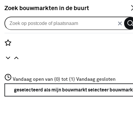
S
Zoek bouwmarkten in de buurt
Alle binnendeuren
Arne & Bodil binnendeur ABS102
wit afgelakt
Rozenstraat 3
Vandaag open van {0} tot {1}
Vandaag gesloten
0
klantreview
review
3772JH Amersfoort
+31 01234567
geselecteerd als mijn bouwmarkt
selecteer bouwmark
Meer over deze bouwmarkt