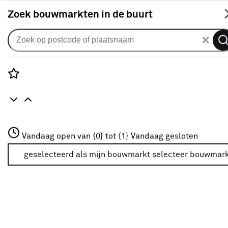
S
Zoek bouwmarkten in de buurt
Alle binnendeuren
Arne & Bodil binnendeur ABT107
mat facetglas - wit afgelakt
Rozenstraat 3
Vandaag open van {0} tot {1}
Vandaag gesloten
0
klantreview
review
3772JH Amersfoort
+31 01234567
geselecteerd als mijn bouwmarkt
selecteer bouwmar
Meer over deze bouwmarkt