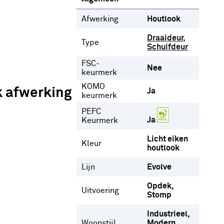
Afwerking
Houtlook
Draaideur
Type
Schuifdeur
FSC-
Nee
keurmerk
KOMO
k afwerking
Ja
keurmerk
PEFC
Ja
Keurmerk
Licht eiken
Kleur
houtlook
Lijn
Evolve
Opdek
Uitvoering
Stomp
Industrieel
Woonstijl
Modern