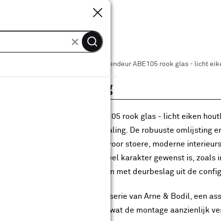
Sluiten
Sluiten
 binnendeuren
Arne & Bodil binnendeur ABE105 rook glas - licht ei
roductomschrijving
Arne & Bodil binnendeur ABE105 rook glas - licht eiken hout
r een sterke industriële uitstraling. De robuuste omlijsting
chtig grafisch effect, perfect voor stoere, moderne interieurs
nenkomt en waar een industrieel karakter gewenst is, zoals i
 deze deur is enkel te bestellen met deurbeslag uit de config
e deur behoort tot de Evolve-serie van Arne & Bodil, een ass
in de fabriek voorgemonteerd, wat de montage aanzienlijk ver