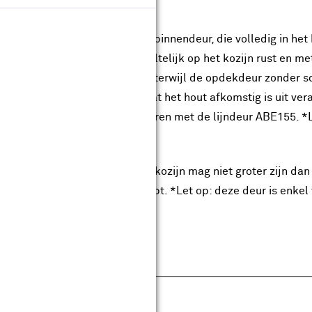
rbeslag uit de configurator.
hebt de keuze uit een stompe binnendeur, die volledig in het
 opdek binnendeur, die gedeeltelijk op het kozijn rust en m
dt geleverd met scharnieren, terwijl de opdekdeur zonder s
certificeerd, wat garandeert dat het hout afkomstig is uit 
eel kun je deze deur combineren met de lijndeur ABE155. *L
 de configurator.
 op: de sponningmaat van het kozijn mag niet groter zijn da
rkruk tegen het kozijn aanloopt. *Let op: deze deur is enkel 
pecificaties