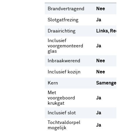
Brandvertragend
Nee
Slotgatfrezing
Ja
Draairichting
Links
Rechts
Inclusief
voorgemonteerd
Ja
glas
Inbraakwerend
Nee
Inclusief kozijn
Nee
Kern
Samengesteld
Met
voorgeboord
Ja
krukgat
Inclusief slot
Ja
Tochtvaldorpel
Ja
mogelijk