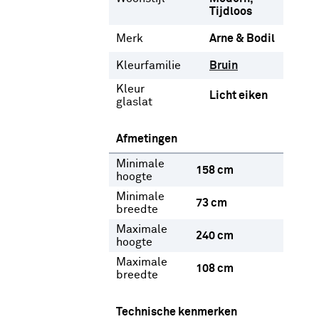
Tijdloos
Merk
Arne & Bodil
Kleurfamilie
Bruin
Kleur
Licht eiken
glaslat
Afmetingen
Minimale
158 cm
hoogte
Minimale
73 cm
breedte
Maximale
240 cm
hoogte
Maximale
108 cm
breedte
Technische kenmerken