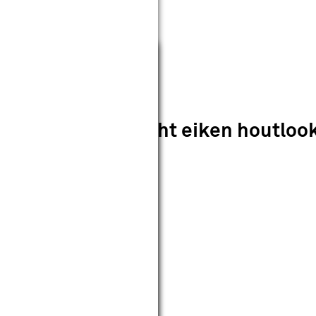
Sluiten
05 rook glas - licht eiken houtloo