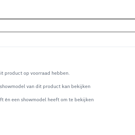
Home
Assortiment
Deuren
Binnendeuren
Alle
P
 glas - licht eiken houtlook afwerking
aan je winkelwagen
De 
it product op voorraad hebben.
doo
 showmodel van dit product kan bekijken
kra
bin
ft én een showmodel heeft om te bekijken
op:
misgegaan...
Dez
al 
et niet mogelijke om meer exemplaren te bestellen.