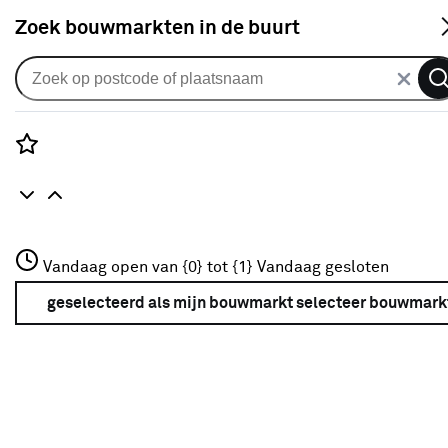
S
Zoek bouwmarkten in de buurt
Alle binnendeuren
Arne & Bodil binnendeur ABE106
brons glas - wit afgelakt
Rozenstraat 3
Vandaag open van {0} tot {1}
Vandaag gesloten
0
klantreview
review
3772JH Amersfoort
+31 01234567
geselecteerd als mijn bouwmarkt
selecteer bouwmark
Meer over deze bouwmarkt