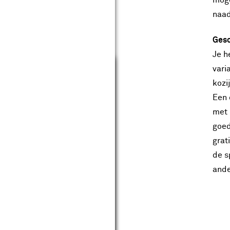
moge
naad
Gesc
Je h
Sluiten
vari
kozi
Een 
met 
goed
grat
de s
ande