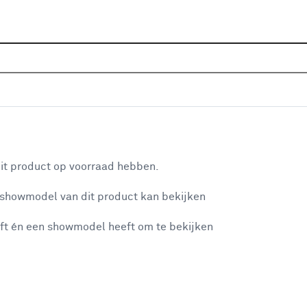
Home
Assortiment
Deuren
Binnendeuren
Alle
1 blank glas - extra wit afgelakt
aan je winkelwagen
it product op voorraad hebben.
v
 showmodel van dit product kan bekijken
v
ft én een showmodel heeft om te bekijken
5
3
misgegaan...
3
A
et niet mogelijke om meer exemplaren te bestellen.