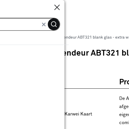
Sluiten
Sluiten
 binnendeuren
Arne & Bodil binnendeur ABT321 blank glas - extra w
Arne & Bodil binnendeur ABT321 bla
0
klantreview
review
Pr
anaf
anaf 739.00
739
.
00
17.30
Met Club Karwei
De A
0% korting
afge
0% korting alleen met de Club Karwei Kaart
eige
anbieding t/m 16-08-2026
comb