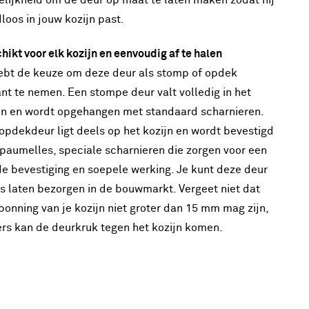
lijkheid om de deur op maat te laten maken zodat hij
loos in jouw kozijn past.
hikt voor elk kozijn en eenvoudig af te halen
ebt de keuze om deze deur als stomp of opdek
ant te nemen. Een stompe deur valt volledig in het
jn en wordt opgehangen met standaard scharnieren.
opdekdeur ligt deels op het kozijn en wordt bevestigd
paumelles, speciale scharnieren die zorgen voor een
e bevestiging en soepele werking. Je kunt deze deur
is laten bezorgen in de bouwmarkt. Vergeet niet dat
ponning van je kozijn niet groter dan 15 mm mag zijn,
rs kan de deurkruk tegen het kozijn komen.