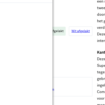
ype glas:
een 
twee
door
het 
leur:
verd
Diep zwart afgelakt
Extra wit afgelakt
Wit afgelakt
Deze
inte
Op maat maken
Kant
Deze
Levertijd ongeveer 30 werkdagen
Gratis
op maat gemaakt
Supe
Gratis
bezorgd in je bouwmarkt
tege
gebr
Hulp nodig bij de afmeting?
inge
Inmeetservice aanvragen
Comb
voor