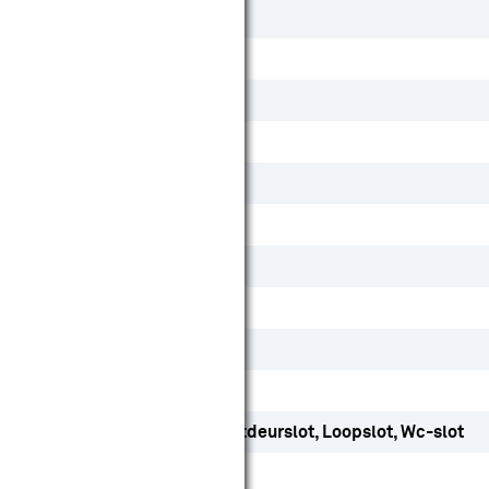
Links
Rechts
Ja
Nee
Nee
Samengesteld
Ja
Ja
Ja
Nee
Ja
Dag- en nachtslot
Kastdeurslot
Loopslot
Wc-slot