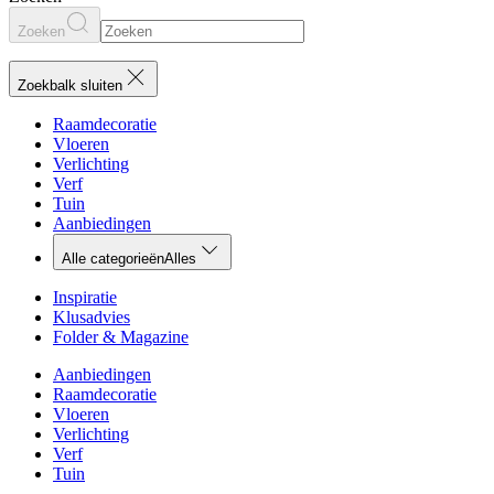
Zoeken
Zoekbalk sluiten
Raamdecoratie
Vloeren
Verlichting
Verf
Tuin
Aanbiedingen
Alle categorieën
Alles
Inspiratie
Klusadvies
Folder & Magazine
Aanbiedingen
Raamdecoratie
Vloeren
Verlichting
Verf
Tuin