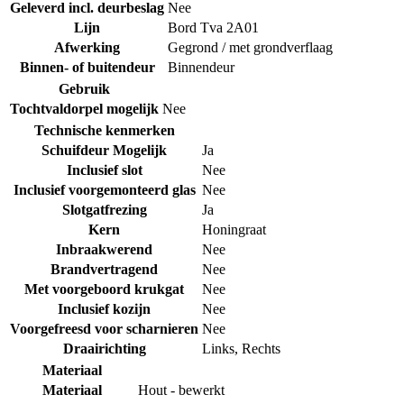
Geleverd incl. deurbeslag
Nee
Lijn
Bord Tva 2A01
Afwerking
Gegrond / met grondverflaag
Binnen- of buitendeur
Binnendeur
Gebruik
Tochtvaldorpel mogelijk
Nee
Technische kenmerken
Schuifdeur Mogelijk
Ja
Inclusief slot
Nee
Inclusief voorgemonteerd glas
Nee
Slotgatfrezing
Ja
Kern
Honingraat
Inbraakwerend
Nee
Brandvertragend
Nee
Met voorgeboord krukgat
Nee
Inclusief kozijn
Nee
Voorgefreesd voor scharnieren
Nee
Draairichting
Links
,
Rechts
Materiaal
Materiaal
Hout - bewerkt