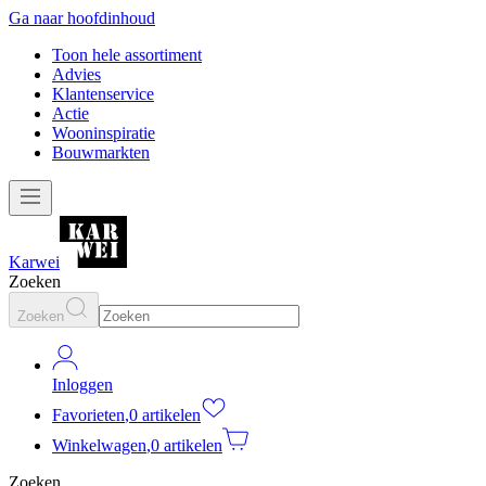
Ga naar hoofdinhoud
Toon hele assortiment
Advies
Klantenservice
Actie
Wooninspiratie
Bouwmarkten
Karwei
Zoeken
Zoeken
Inloggen
Favorieten
,
0 artikelen
Winkelwagen
,
0 artikelen
Zoeken