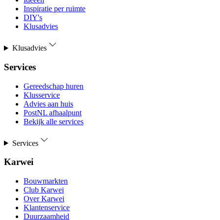
Inspiratie per ruimte
DIY's
Klusadvies
Klusadvies
Services
Gereedschap huren
Klusservice
Advies aan huis
PostNL afhaalpunt
Bekijk alle services
Services
Karwei
Bouwmarkten
Club Karwei
Over Karwei
Klantenservice
Duurzaamheid