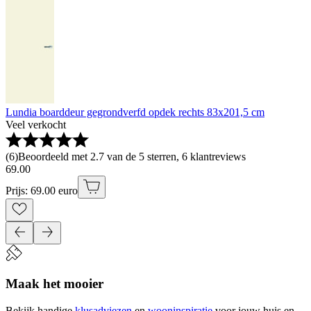
Lundia boarddeur gegrondverfd opdek rechts 83x201,5 cm
Veel verkocht
(
6
)
Beoordeeld met 2.7 van de 5 sterren, 6 klantreviews
69
.
00
Prijs: 69.00 euro
Maak het mooier
Bekijk handige
klusadviezen
en
wooninspiratie
voor jouw huis en