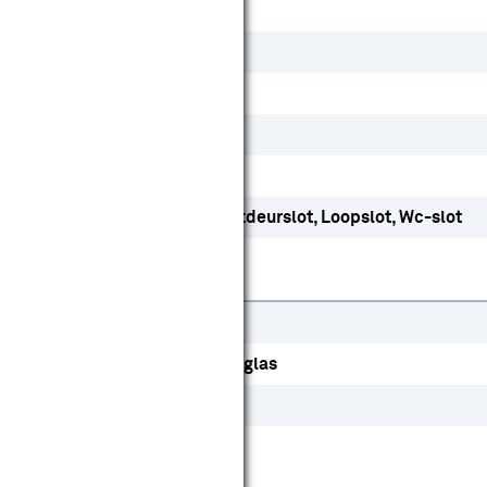
Ja
Ja
Ja
Nee
Ja
Dag- en nachtslot
Kastdeurslot
Loopslot
Wc-slot
Europa
HDF
Vuren
Veiligheidsglas
Hout