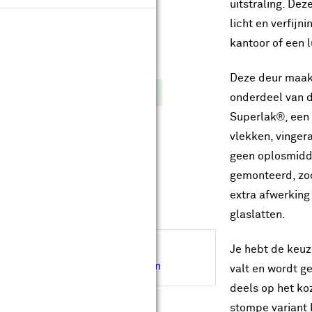
ype glas:
uitstraling. De
licht en verfijni
kantoor of een
leur:
Deze deur maakt
Extra wit afgelakt
Wit afgelakt
onderdeel van d
Superlak®, een 
vlekken, vinger
Op maat maken
geen oplosmiddel
gemonteerd, zod
Levertijd ongeveer 30 werkdagen
Gratis
op maat gemaakt
extra afwerking
Gratis
bezorgd in je bouwmarkt
glaslatten.
Hulp nodig bij de afmeting?
Je hebt de keuze
Inmeetservice aanvragen
valt en wordt g
deels op het ko
stompe variant k