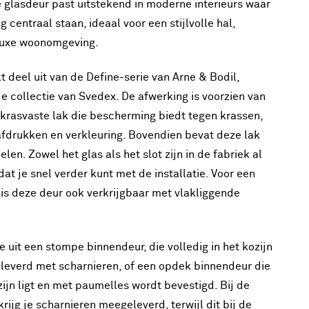
ze glasdeur past uitstekend in moderne interieurs waar
ng centraal staan, ideaal voor een stijlvolle hal,
 luxe woonomgeving.
 deel uit van de Define-serie van Arne & Bodil,
e collectie van Svedex. De afwerking is voorzien van
krasvaste lak die bescherming biedt tegen krassen,
afdrukken en verkleuring. Bovendien bevat deze lak
en. Zowel het glas als het slot zijn in de fabriek al
at je snel verder kunt met de installatie. Voor een
 is deze deur ook verkrijgbaar met vlakliggende
 uit een stompe binnendeur, die volledig in het kozijn
eleverd met scharnieren, of een opdek binnendeur die
zijn ligt en met paumelles wordt bevestigd. Bij de
rijg je scharnieren meegeleverd, terwijl dit bij de