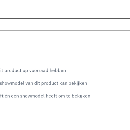
Home
Assortiment
Deuren
Binnendeuren
Alle
D20 satijnglas - wit afgelakt
aan je winkelwagen
it product op voorraad hebben.
v
 showmodel van dit product kan bekijken
v
ft én een showmodel heeft om te bekijken
4
3
misgegaan...
3
A
et niet mogelijke om meer exemplaren te bestellen.