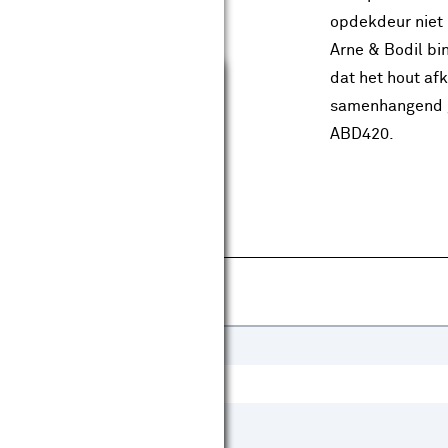
opdekdeur niet h
Arne & Bodil bi
Sluiten
dat het hout af
samenhangend g
ABD420.
Gelakt
Draaideur
Schuifdeur
Ja