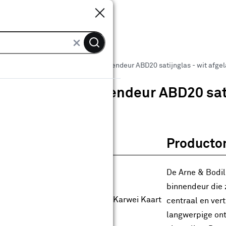
Sluiten
Sluiten
 binnendeuren
Arne & Bodil binnendeur ABD20 satijnglas - wit afgel
Arne & Bodil binnendeur ABD20 sati
0
klantreview
review
Producto
anaf
anaf 580.00
580
.
00
06.00
Met Club Karwei
De Arne & Bodil
0% korting
binnendeur die 
0% korting alleen met de Club Karwei Kaart
centraal en vert
anbieding t/m 16-08-2026
langwerpige ont