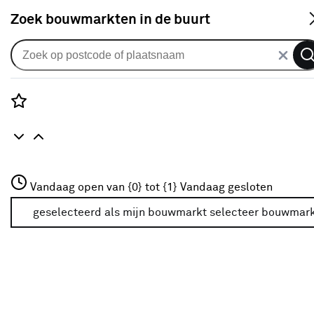
S
Zoek bouwmarkten in de buurt
Alle binnendeuren
Arne & Bodil binnendeur ABE106
satijnglas - diep zwart afgelakt
Rozenstraat 3
Vandaag open van {0} tot {1}
Vandaag gesloten
0
klantreview
review
3772JH Amersfoort
+31 01234567
geselecteerd als mijn bouwmarkt
selecteer bouwmar
Meer over deze bouwmarkt