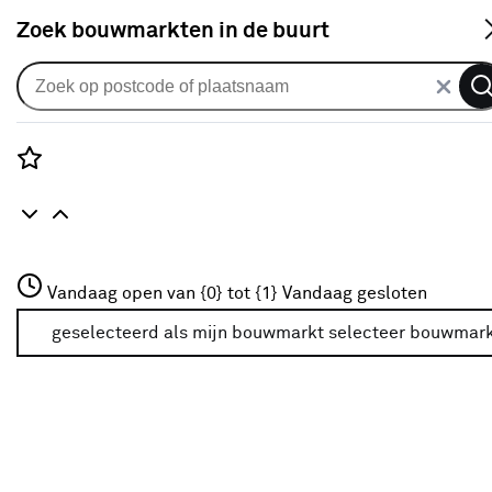
S
Zoek bouwmarkten in de buurt
Alle binnendeuren
Je gekozen filters:
wis filters
Rozenstraat 3
Vandaag open van {0} tot {1}
Vandaag gesloten
Woonstijl
Industrieel
3772JH Amersfoort
+31 01234567
geselecteerd als mijn bouwmarkt
selecteer bouwmar
Meer over deze bouwmarkt
Woonstijl
Kies de stijl die het beste aansluit bij jouw interieur. Zo
past je deur perfect in het geheel.