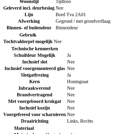
Woonstijl
Tijdloos
Geleverd incl. deurbeslag
Nee
Lijn
Bord Tva 2A01
Afwerking
Gegrond / met grondverflaag
Binnen- of buitendeur
Binnendeur
Gebruik
Tochtvaldorpel mogelijk
Nee
Technische kenmerken
Schuifdeur Mogelijk
Ja
Inclusief slot
Nee
Inclusief voorgemonteerd glas
Nee
Slotgatfrezing
Ja
Kern
Honingraat
Inbraakwerend
Nee
Brandvertragend
Nee
Met voorgeboord krukgat
Nee
Inclusief kozijn
Nee
Voorgefreesd voor scharnieren
Nee
Draairichting
Links
,
Rechts
Materiaal