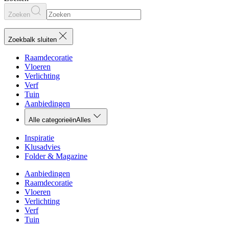
Zoeken
Zoekbalk sluiten
Raamdecoratie
Vloeren
Verlichting
Verf
Tuin
Aanbiedingen
Alle categorieën
Alles
Inspiratie
Klusadvies
Folder & Magazine
Aanbiedingen
Raamdecoratie
Vloeren
Verlichting
Verf
Tuin