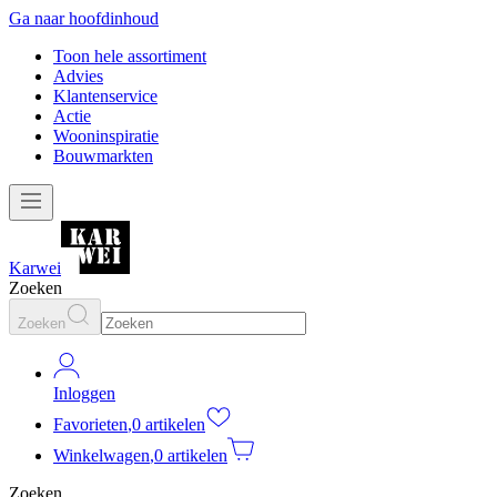
Ga naar hoofdinhoud
Toon hele assortiment
Advies
Klantenservice
Actie
Wooninspiratie
Bouwmarkten
Karwei
Zoeken
Zoeken
Inloggen
Favorieten
,
0 artikelen
Winkelwagen
,
0 artikelen
Zoeken