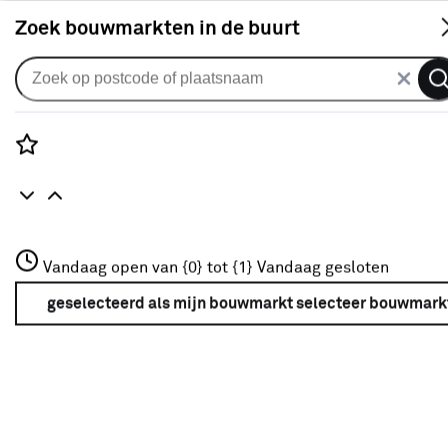
S
Zoek bouwmarkten in de buurt
Alle binnendeuren
Arne & Bodil binnendeur ABD507
satijnglas - diep zwart afgelakt -
Rozenstraat 3
Vandaag open van {0} tot {1}
glaslat diep zwart
Vandaag gesloten
3772JH Amersfoort
+31 01234567
geselecteerd als mijn bouwmarkt
selecteer bouwmark
0
klantreview
review
Meer over deze bouwmarkt