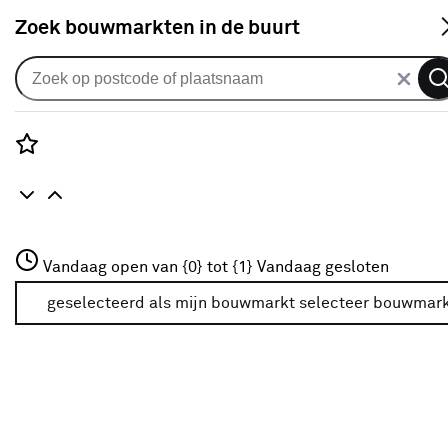
S
Zoek bouwmarkten in de buurt
Alle binnendeuren
Arne & Bodil binnendeur ABD150
blank glas - wit afgelakt
Rozenstraat 3
Vandaag open van {0} tot {1}
Vandaag gesloten
0
klantreview
review
3772JH Amersfoort
+31 01234567
geselecteerd als mijn bouwmarkt
selecteer bouwmar
Meer over deze bouwmarkt