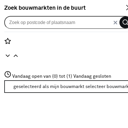
S
Zoek bouwmarkten in de buurt
Alle binnendeuren
Arne & Bodil binnendeur ABE101
blank glas - extra wit afgelakt
Rozenstraat 3
Vandaag open van {0} tot {1}
Vandaag gesloten
0
klantreview
review
3772JH Amersfoort
+31 01234567
geselecteerd als mijn bouwmarkt
selecteer bouwmar
Meer over deze bouwmarkt