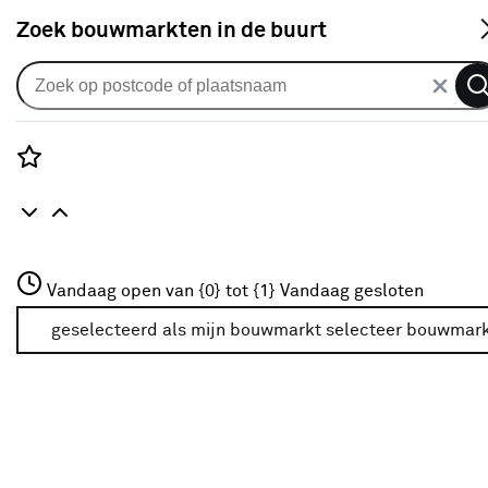
S
Zoek bouwmarkten in de buurt
Alle binnendeuren
Arne & Bodil binnendeur ABE105
satijnglas - extra wit afgelakt
Rozenstraat 3
Vandaag open van {0} tot {1}
Vandaag gesloten
0
klantreview
review
3772JH Amersfoort
+31 01234567
geselecteerd als mijn bouwmarkt
selecteer bouwmar
Meer over deze bouwmarkt