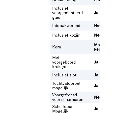
Draairichting
Links
Rec
Inclusief
voorgemonteerd
Ja
glas
Inbraakwerend
Nee
Inclusief kozijn
Nee
Massieve
Kern
kern
Met
voorgeboord
Ja
krukgat
Inclusief slot
Ja
Tochtvaldorpel
Ja
mogelijk
Voorgefreesd
Nee
voor scharnieren
Schuifdeur
Ja
Mogelijk