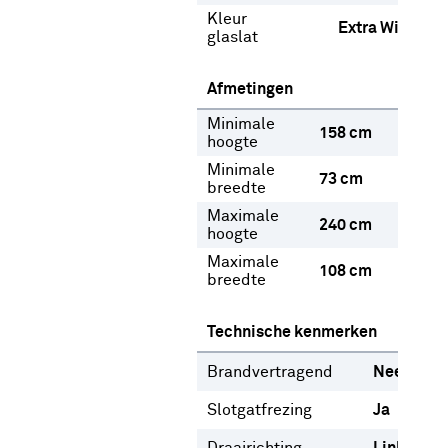
Kleur
Extra Wit
glaslat
Afmetingen
Minimale
158 cm
hoogte
Minimale
73 cm
breedte
Maximale
240 cm
hoogte
Maximale
108 cm
breedte
Technische kenmerken
Brandvertragend
Nee
Slotgatfrezing
Ja