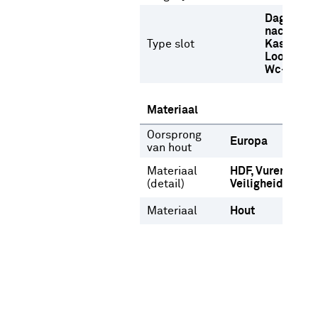
Dag- en
nachtslot
Type slot
Kastdeurs
Loopslot
Wc-slot
Materiaal
Oorsprong
Europa
van hout
Materiaal
HDF
Vuren
(detail)
Veiligheidsglas
Materiaal
Hout