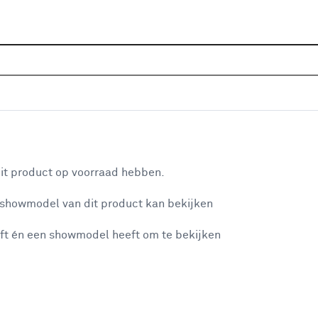
Home
Assortiment
Deuren
Binnendeuren
Alle
P
las met blanke rand - extra wit afgelakt
aan je winkelwagen
De
it product op voorraad hebben.
uit
 showmodel van dit product kan bekijken
ver
in 
ft én een showmodel heeft om te bekijken
kla
misgegaan...
Dit
afg
et niet mogelijke om meer exemplaren te bestellen.