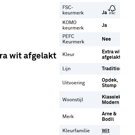
FSC-
Ja
keurmerk
KOMO
Ja
keurmerk
PEFC
Nee
Keurmerk
Extra wit
a wit afgelakt
Kleur
afgelakt
Lijn
Tradition
Opdek
Uitvoering
Stomp
Klassiek
Woonstijl
Modern
Arne &
Merk
Bodil
Kleurfamilie
Wit