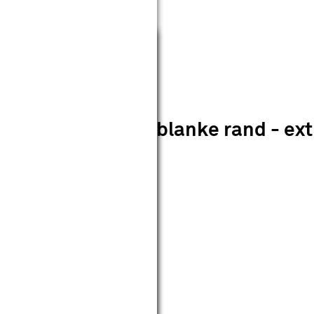
Sluiten
08 mat glas met blanke rand - extr