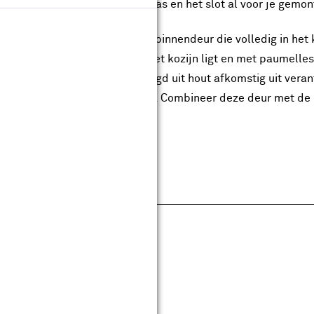
kleuring. Bovendien zijn het glas en het slot al voor je gemo
hebt de keuze uit een stompe binnendeur die volledig in het 
ek binnendeur die deels op het kozijn ligt en met paumelles
® gecertificeerd en vervaardigd uit hout afkomstig uit ver
wijkende maat besteld worden. Combineer deze deur met d
heel.
pecificaties