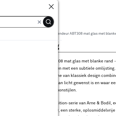
Sluiten
Sluiten
 binnendeuren
Arne & Bodil binnendeur ABT308 mat glas met blanke 
roductomschrijving
 Arne & Bodil binnendeur ABT308 mat glas met blanke rand -
straling door de vier glasvlakken met een subtiele omlijsting
fijnde, lichte look die de charme van klassiek design combi
interieurs waar een overvloed aan licht gewenst is en waar een
ssieke, landelijke of rustige woonstijlen.
 model is afkomstig uit de Tradition-serie van Arne & Bodil, 
ewerkt met Svedex Superlak®, een sterke, oplosmiddelvrije 