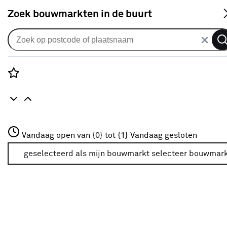
S
Zoek bouwmarkten in de buurt
Alle binnendeuren
Arne & Bodil binnendeur ABE106
brons glas - donker eiken
Rozenstraat 3
Vandaag open van {0} tot {1}
houtlook afwerking
Vandaag gesloten
3772JH Amersfoort
+31 01234567
geselecteerd als mijn bouwmarkt
selecteer bouwmar
0
klantreview
review
Meer over deze bouwmarkt