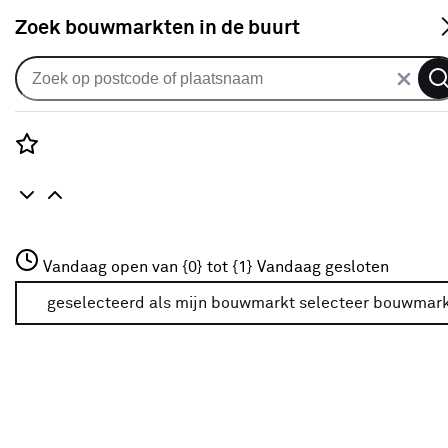
S
Zoek bouwmarkten in de buurt
Alle binnendeuren
Arne & Bodil binnendeur ABE107
blank glas - extra wit afgelakt
Rozenstraat 3
Vandaag open van {0} tot {1}
Vandaag gesloten
0
klantreview
review
3772JH Amersfoort
+31 01234567
geselecteerd als mijn bouwmarkt
selecteer bouwmar
Meer over deze bouwmarkt