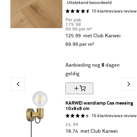
Uitstekend beoordeeld
10
klantreviews
review
Per pak:
179.
98
99.99 per m²
125.99
met Club Karwei
69.
99
per m²
30% korting
Aanbieding nog
8
dagen
geldig
KARWEI wandlamp Cas messing 
10x9x8 cm
15
klantreviews
review
24.
99
18.
74
met Club Karwei