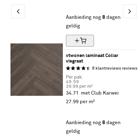
30% korting
Aanbieding nog
8
dagen
geldig
vtwonen laminaat Collar 
visgraat
8
klantreviews
reviews
Per pak:
49.
59
39.99 per m²
34.71
met Club Karwei
27.
99
per m²
30% korting
Aanbieding nog
8
dagen
geldig