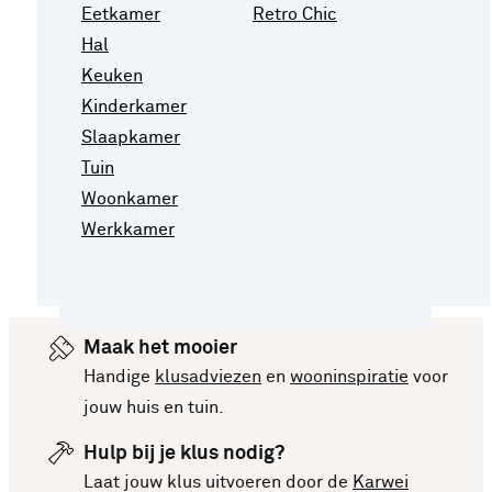
Eetkamer
Retro Chic
Hal
Keuken
Kinderkamer
Slaapkamer
Tuin
Woonkamer
Werkkamer
Maak het mooier
Handige
klusadviezen
en
wooninspiratie
voor
jouw huis en tuin.
Hulp bij je klus nodig?
Laat jouw klus uitvoeren door de
Karwei