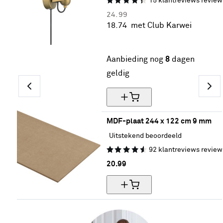
15
klantreviews
review
24.
99
18.
74
met Club Karwei
25% korting
Aanbieding nog
8
dagen
geldig
MDF-plaat 244 x 122 cm 9 mm
Uitstekend beoordeeld
92
klantreviews
review
20.
99