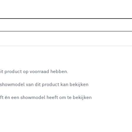
Home
Wooninspiratie
Het licht
aan je winkelwagen
it product op voorraad hebben.
 showmodel van dit product kan bekijken
n je winkelwagen:
ft én een showmodel heeft om te bekijken
Het lichte huis 
misgegaan...