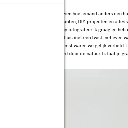
! Het is vaak inspirerend om te zien hoe iemand anders een hui
atief interieur. Ik houd van planten, DIY-projecten en alles 
on ik in Dordrecht. Als hobby fotografeer ik graag en heb ik
e huizenjacht zochten we een huis met een twist, net even w
vinden wij zo leuk! Bij binnenkomst waren we gelijk verliefd.
rstijl is rustig, fris en geïnspireerd door de natuur. Ik laat je 