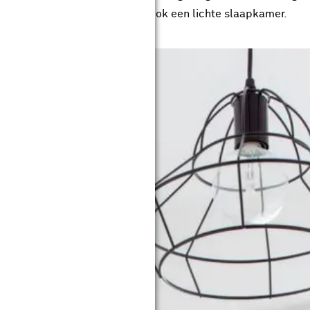
te glazen schuifpui hebben we ook een lichte slaapkamer.