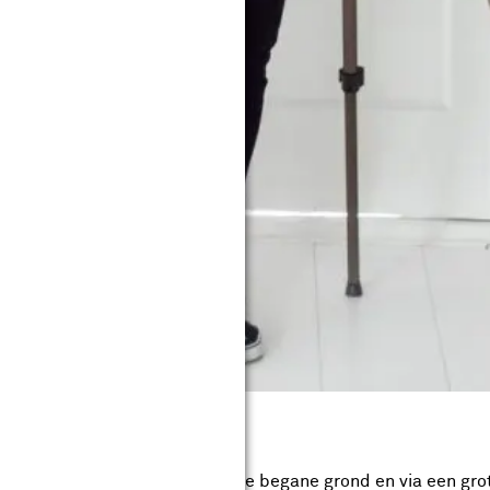
 hal. De slaapkamer is ook op de begane grond en via een gro