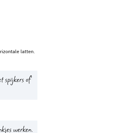
izontale latten.
t spijkers of
nkjes werken.