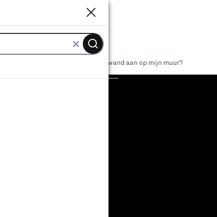
Sluiten
Sluiten
wanden
Hoe breng ik een vakkenwand aan op mijn muur?