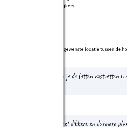
oeken. Zet het hout vast met spijkers.
 verticale latten
cale latten met spijkers op de gewenste locatie tussen de hor
ijk van de ondergrond kun je de latten vastzetten me
ntagekit.
 speels effect kun je ook met dikkere en dunnere pla