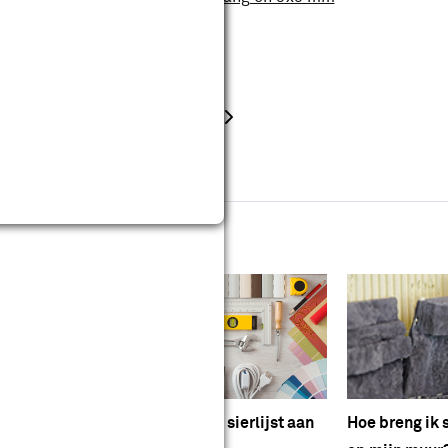
Montagekit
ereedschappen (3)
Timmermanspotlood
Decoupeer- of cirkelzaag
Verfgereedschap
dvies
ten netjes
Hoe breng ik een sierlijst aan
Hoe breng ik 