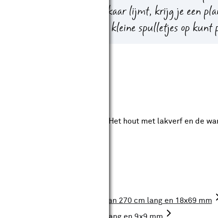
re horizontale latten op elkaar lijmt, krijg je een pla
 muur afsteekt en waar je kleine spulletjes op kunt 
nd
le wand in de gewenste kleur. Het hout met lakverf en de w
enodigdheden
aterialen (3)
Vuren geschaafde latten van 270 cm lang en 18x69 mm
Grenen schaaflat 270 cm lang en 9x9 mm