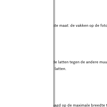
s op maat
afd vuren latten op de gewenste maat: de vakken op de foto
mlijsting
ng van de wand (de zijkanten, de latten tegen de andere muur
 verticale en twee horizontale latten.
orizontale latten
g met de horizontale latten gezaagd op de maximale breedte 