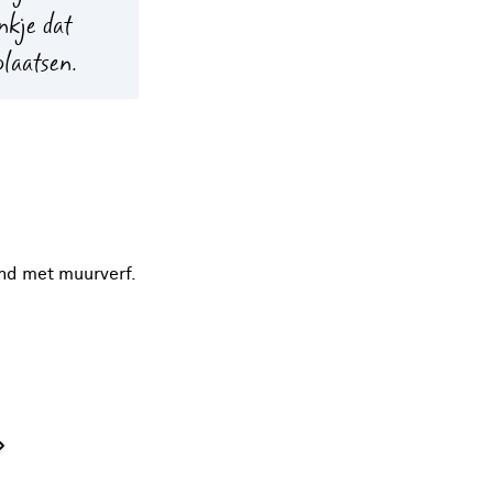
nkje dat
plaatsen.
and met muurverf.