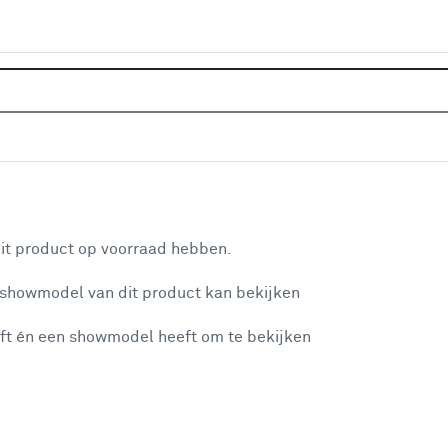
Home
Klusadvies
Advies over 
aan je winkelwagen
it product op voorraad hebben.
n je winkelwagen:
 showmodel van dit product kan bekijken
ft én een showmodel heeft om te bekijken
misgegaan...