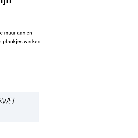
ijn
de muur aan en
e plankjes werken.
KARWEI