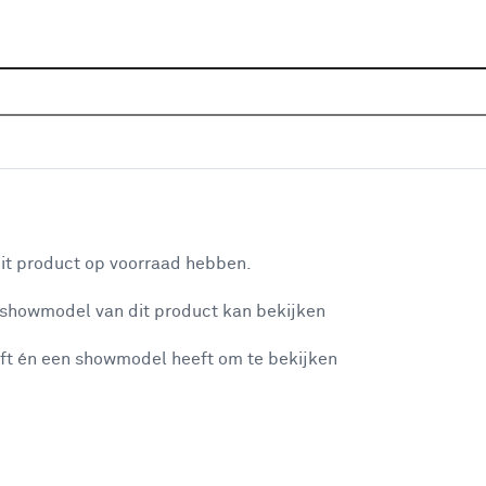
Home
Wooninspiratie
Ruimtes
aan je winkelwagen
it product op voorraad hebben.
 showmodel van dit product kan bekijken
n je winkelwagen:
ft én een showmodel heeft om te bekijken
Ideeën voor de ba
misgegaan...