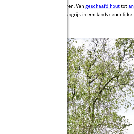
jn beschikbaar in diverse kleuren. Van
geschaafd hout
tot
an
t alleen een speeltoestel is belangrijk in een kindvriendelijke
in!