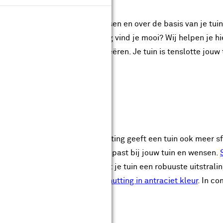
enk je goed na over je tuinwensen en over de basis van je tui
bruiken en welke sierbestrating vind je mooi? Wij helpen je h
sis voor jouw droomtuin kunt creëren. Je tuin is tenslotte jou
t
schermen
d voor privacy, maar een schutting geeft een tuin ook meer sf
 en stijlen. Bedenk welke stijl past bij jouw tuin en wensen.
rten van dit moment en geeft je tuin een robuuste uitstraling.
geschikt, zoals deze
houten schutting in antraciet kleur
. In c
 basis voor jouw tuin.