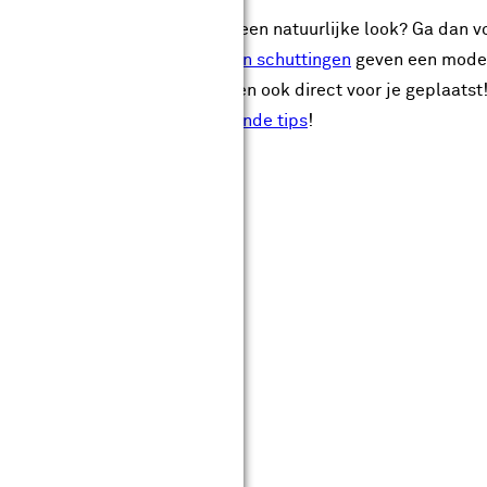
jl en wil je een schutting met een natuurlijke look? Ga dan
ig zelf kunt maken.
Houtbeton schuttingen
geven een modern
Karwei laten bezorgen en worden ook direct voor je geplaatst!
? Bekijk dan ook
deze inspirerende tips
!