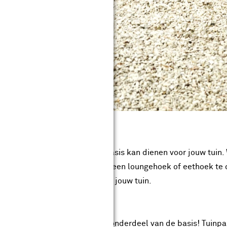
is er meer tuinhout dat als basis kan dienen voor jouw tuin. 
a om een beschutte plek voor een loungehoek of eethoek te
stijlen en geeft extra sfeer aan jouw tuin.
een speeltoestel natuurlijk ook onderdeel van de basis! Tuin