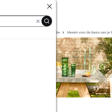
Sluiten
Sluiten
Tuin ideeën, inspiratie en decoratie
Ideeën voor de basis van je 
sis van je tuin