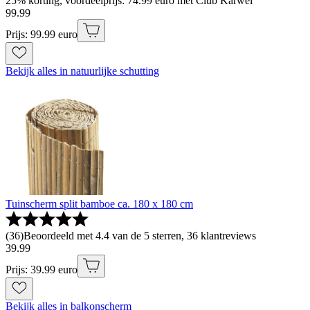
25% korting, voordeelprijs: 74.99 euro met Club Karwei
99
.
99
Prijs: 99.99 euro
Bekijk alles in natuurlijke schutting
Tuinscherm split bamboe ca. 180 x 180 cm
(
36
)
Beoordeeld met 4.4 van de 5 sterren, 36 klantreviews
39
.
99
Prijs: 39.99 euro
Bekijk alles in balkonscherm