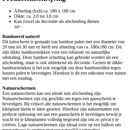
Afmeting (hxb) ca. 180 x 180 cm
Dikte: ca. 2,0 tot 3,0 cm
Kan zowel als decoratie als afscheiding dienen
/ul>
Bamboerol naturel
Dit tuinscherm is gemaakt van bamboe palen met een diameter van
20 mm tot 30 mm en heeft een afmeting van ca. 180x180 cm. Dit
zijn dikke bamboestokken voor een robuuste en natuurlijke
uitstraling. Deze bamboe schutting kan gebruikt worden als een
afscheiding, maar is ook uitstekend als decoratie. Gezien de dikke
bamboestokken is het ook mogelijk om deze bamboerollen tegen
houten palen te bevestigen. Hierdoor is dit een uitkomst voor tuinen
met een ronding.
Natuurschermen
Een natuurscherm kan een ideale tuin afscheiding zijn.
Natuurschermen zijn erg geschikt om tegen een gaasscherm te
bevestigen. Bij vrijwel alle natuurschermen is het mogelijk om
klimplant hierin te laten groeien. Hierdoor zijn natuurmatten een
perfecte oplossing om aan een gaasscherm te bevestigen terwijl je
wacht tot je klimplanten volledig begroeid zijn om zo privacy te
creëren. Lage natuurschermen zijn ideaal voor op een balkon om
meer privacy te creëren met een natuurlijke uitstraling.