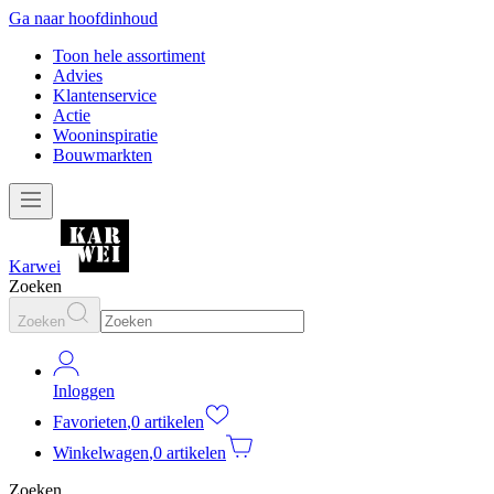
Ga naar hoofdinhoud
Toon hele assortiment
Advies
Klantenservice
Actie
Wooninspiratie
Bouwmarkten
Karwei
Zoeken
Zoeken
Inloggen
Favorieten
,
0 artikelen
Winkelwagen
,
0 artikelen
Zoeken