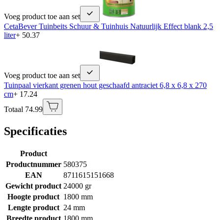
Voeg product toe aan set
CetaBever Tuinbeits Schuur & Tuinhuis Natuurlijk Effect blank 2,5
liter
+ 50.37
Voeg product toe aan set
Tuinpaal vierkant grenen hout geschaafd antraciet 6,8 x 6,8 x 270
cm
+ 17.24
Totaal 74.99
Specificaties
Product
Productnummer
580375
EAN
8711615151668
Gewicht product
24000 gr
Hoogte product
1800 mm
Lengte product
24 mm
Breedte product
1800 mm