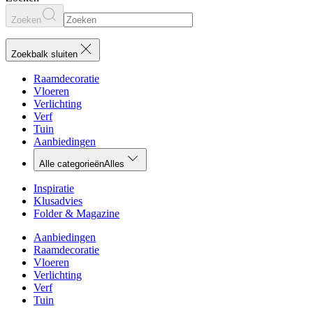
Zoeken
Zoekbalk sluiten
Raamdecoratie
Vloeren
Verlichting
Verf
Tuin
Aanbiedingen
Alle categorieën
Alles
Inspiratie
Klusadvies
Folder & Magazine
Aanbiedingen
Raamdecoratie
Vloeren
Verlichting
Verf
Tuin