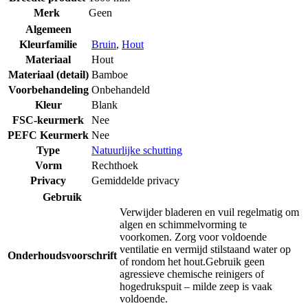
Merk
Geen
Algemeen
Kleurfamilie
Bruin
,
Hout
Materiaal
Hout
Materiaal (detail)
Bamboe
Voorbehandeling
Onbehandeld
Kleur
Blank
FSC-keurmerk
Nee
PEFC Keurmerk
Nee
Type
Natuurlijke schutting
Vorm
Rechthoek
Privacy
Gemiddelde privacy
Gebruik
Verwijder bladeren en vuil regelmatig om
algen en schimmelvorming te
voorkomen. Zorg voor voldoende
ventilatie en vermijd stilstaand water op
Onderhoudsvoorschrift
of rondom het hout.Gebruik geen
agressieve chemische reinigers of
hogedrukspuit – milde zeep is vaak
voldoende.