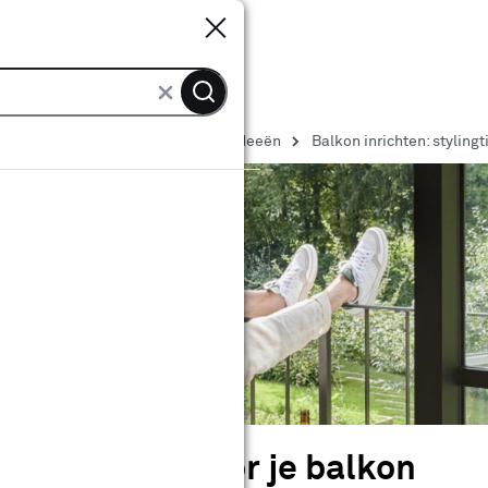
Sluiten
Sluiten
Balkon inspiratie, inrichting en ideeën
Balkon inrichten: stylingt
 stylingtips voor je balkon