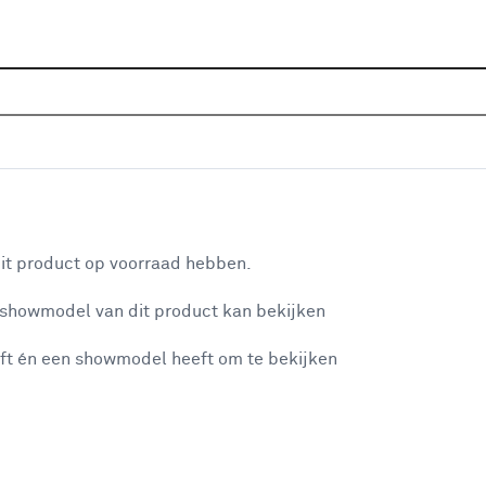
Home
Wooninspiratie
Ruimtes
aan je winkelwagen
it product op voorraad hebben.
 showmodel van dit product kan bekijken
n je winkelwagen:
ft én een showmodel heeft om te bekijken
Balkon inrichten:
misgegaan...