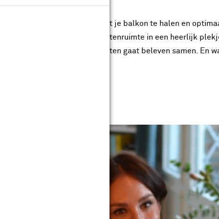
dat wordt genieten! Om alles uit je balkon te halen en optim
andomdraai verander jij jouw buitenruimte in een heerlijk plek
 van niks doen en mooie momenten gaat beleven samen. En wa
al jou!