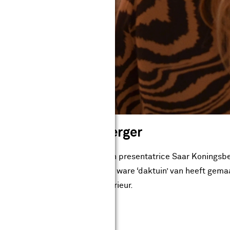
et Saar Koningsberger
 van Nieuwkerk met actrice en presentatrice Saar Koningsbe
ras in Amsterdam, waar ze een ware ‘daktuin’ van heeft gemaak
vloeden terugkomen in haar interieur.
e huis inrichten - Met Saar