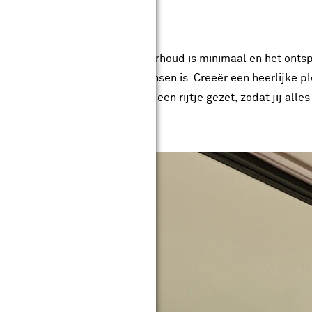
voor je balkon
 heeft echt voordelen. Het onderhoud is minimaal en het onts
n, als deze maar naar jouw wensen is. Creeër een heerlijke plek
 aantal stylingtips voor je op een rijtje gezet, zodat jij alle