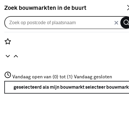
S
Zoek bouwmarkten in de buurt
Tuin
Populaire filters
Rozenstraat 3
Vandaag open van {0} tot {1}
Vandaag gesloten
3772JH Amersfoort
true
(37)
+31 01234567
geselecteerd als mijn bouwmarkt
selecteer bouwmark
Meer over deze bouwmarkt
Loungeset
(27)
Hout
Hout
(106)
Eettafel
(26)