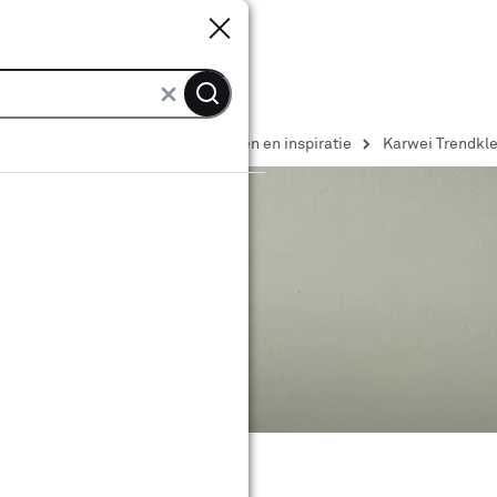
Sluiten
Sluiten
n Karwei
Verf ideeën, verfkleuren en inspiratie
Karwei Trendkl
r 2023