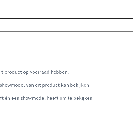
Home
Wooninspiratie
Ideeën va
aan je winkelwagen
it product op voorraad hebben.
 showmodel van dit product kan bekijken
n je winkelwagen:
ft én een showmodel heeft om te bekijken
Karwei Trendkleu
misgegaan...