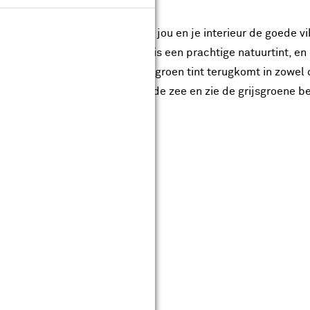
tige trendkleur gekozen die jou en je interieur de goede vib
een
. Deze frisse groengrijs tint is een prachtige natuurtint, 
eel in Scandinavië, waar de grijsgroen tint terugkomt in zowel 
r en voel de koele bries van de zee en zie de grijsgroene be
kleur 2023