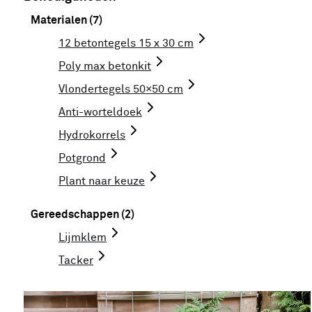
Materialen (7)
12 betontegels 15 x 30 cm
Poly max betonkit
Vlondertegels 50×50 cm
Anti-worteldoek
Hydrokorrels
Potgrond
Plant naar keuze
Gereedschappen (2)
Lijmklem
Tacker