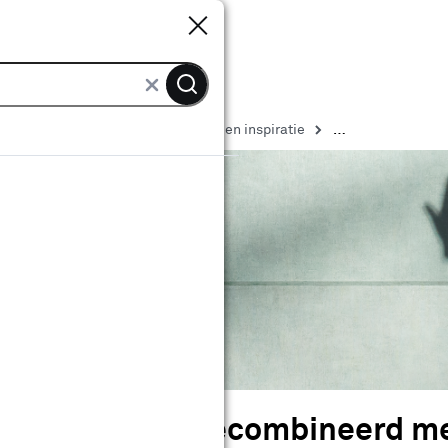
Sluiten
Sluiten
n Karwei
Muurdecoratie ideeën en inspiratie
heurd behang gecombineerd m