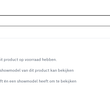
Home
Wooninspiratie
Ideeën va
aan je winkelwagen
it product op voorraad hebben.
 showmodel van dit product kan bekijken
n je winkelwagen:
ft én een showmodel heeft om te bekijken
Muur idee: gesc
misgegaan...