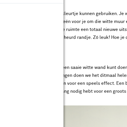
 witte muren in huis, die een kleurtje kunnen gebruiken. Je w
e hebben een aantal toffe ideeën voor je om die witte muur e
 de muur direct om en krijgt de ruimte een totaal nieuwe uit
 en heeft het behang een gescheurd randje. Zó leuk! Hoe je di
ehang
en we zien wat je allemaal met een saaie witte wand kunt doe
maal je hele muur zou gaan behangen doen we het ditmaal he
e de bovenste rand afscheuren voor een speels effect. Een 
k is dat je maar één rol behang nodig hebt voor een groots 