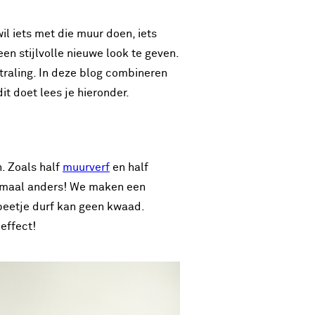
il iets met die muur doen, iets
en stijlvolle nieuwe look te geven.
straling. In deze blog combineren
t doet lees je hieronder.
n. Zoals half
muurverf
en half
lemaal anders! We maken een
beetje durf kan geen kwaad.
effect!