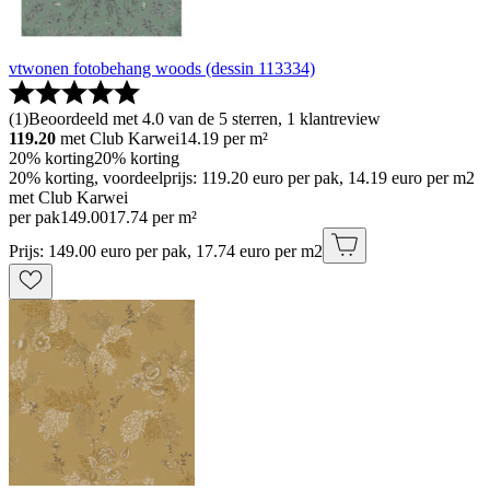
vtwonen fotobehang woods (dessin 113334)
(
1
)
Beoordeeld met 4.0 van de 5 sterren, 1 klantreview
119.20
met Club Karwei
14.19
per m²
20% korting
20% korting
20% korting, voordeelprijs: 119.20 euro per pak, 14.19 euro per m2
met Club Karwei
per pak
149
.
00
17.74 per m²
Prijs: 149.00 euro per pak, 17.74 euro per m2