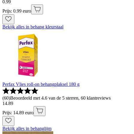
0
.
99
Prijs: 0.99 euro
Bekijk alles in behang kleurstaal
Perfax Vlies roll-on behangplaksel 180 g
(
60
)
Beoordeeld met 4.6 van de 5 sterren, 60 klantreviews
14
.
89
Prijs: 14.89 euro
Bekijk alles in behanglijm