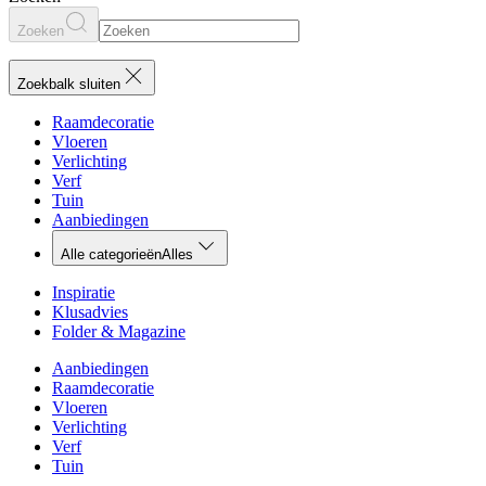
Zoeken
Zoekbalk sluiten
Raamdecoratie
Vloeren
Verlichting
Verf
Tuin
Aanbiedingen
Alle categorieën
Alles
Inspiratie
Klusadvies
Folder & Magazine
Aanbiedingen
Raamdecoratie
Vloeren
Verlichting
Verf
Tuin