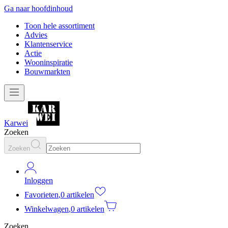
Ga naar hoofdinhoud
Toon hele assortiment
Advies
Klantenservice
Actie
Wooninspiratie
Bouwmarkten
Karwei
Zoeken
Zoeken
Inloggen
Favorieten
,
0 artikelen
Winkelwagen
,
0 artikelen
Zoeken