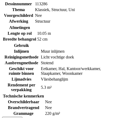
Dessinnummer
113286
Thema
Klassiek
,
Structuur
,
Uni
Voorgeschilderd
Nee
Afwerking
Structuur
Afmetingen
Lengte op rol
10.05 m
Breedte behangrol
52 cm
Gebruik
Inlijmen
Muur inlijmen
Reinigingsmethode
Licht vochtige doek
Aanbrengmethode
Stotend
Geschikt voor
Eetkamer
,
Hal
,
Kantoor/werkkamer
,
ruimte binnen
Slaapkamer
,
Woonkamer
Lijmadvies
Vliesbehanglijm
Rendement per
5.3 m²
verpakking
Technische kenmerken
Overschilderbaar
Nee
Brandvertragend
Nee
Grammage
220 g/m²