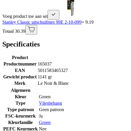
Voeg product toe aan set
Stanley Classic uitschuifmes 99E 2-10-099
+ 9.19
Totaal 30.39
Specificaties
Product
Productnummer
165037
EAN
5011583465327
Gewicht product
1141 gr
Merk
Le Noir & Blanc
Algemeen
Kleur
Groen
Type
Vliesbehang
Type patroon
Geen patroon
FSC-keurmerk
Ja
Kleurfamilie
Groen
PEFC Keurmerk
Nee