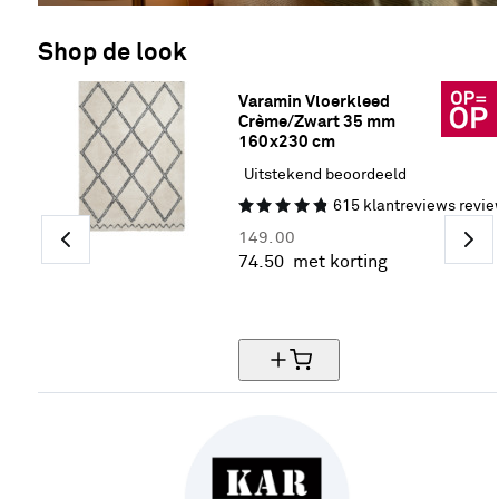
Shop de look
Varamin Vloerkleed 
Crème/Zwart 35 mm 
160x230 cm
Uitstekend beoordeeld
615
klantreviews
revie
149.
00
74.
50
met korting
50% korting