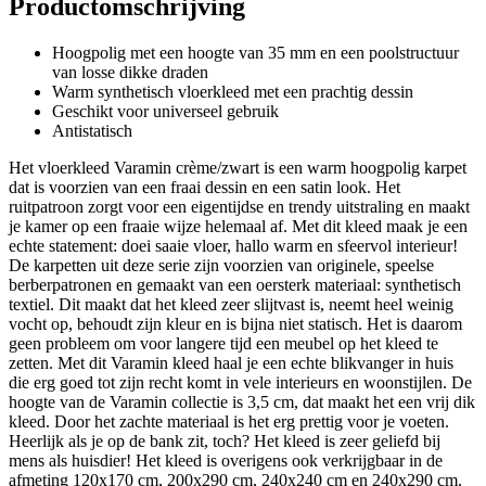
Productomschrijving
Hoogpolig met een hoogte van 35 mm en een poolstructuur
van losse dikke draden
Warm synthetisch vloerkleed met een prachtig dessin
Geschikt voor universeel gebruik
Antistatisch
Het vloerkleed Varamin crème/zwart is een warm hoogpolig karpet
dat is voorzien van een fraai dessin en een satin look. Het
ruitpatroon zorgt voor een eigentijdse en trendy uitstraling en maakt
je kamer op een fraaie wijze helemaal af. Met dit kleed maak je een
echte statement: doei saaie vloer, hallo warm en sfeervol interieur!
De karpetten uit deze serie zijn voorzien van originele, speelse
berberpatronen en gemaakt van een oersterk materiaal: synthetisch
textiel. Dit maakt dat het kleed zeer slijtvast is, neemt heel weinig
vocht op, behoudt zijn kleur en is bijna niet statisch. Het is daarom
geen probleem om voor langere tijd een meubel op het kleed te
zetten. Met dit Varamin kleed haal je een echte blikvanger in huis
die erg goed tot zijn recht komt in vele interieurs en woonstijlen. De
hoogte van de Varamin collectie is 3,5 cm, dat maakt het een vrij dik
kleed. Door het zachte materiaal is het erg prettig voor je voeten.
Heerlijk als je op de bank zit, toch? Het kleed is zeer geliefd bij
mens als huisdier! Het kleed is overigens ook verkrijgbaar in de
afmeting 120x170 cm, 200x290 cm, 240x240 cm en 240x290 cm.