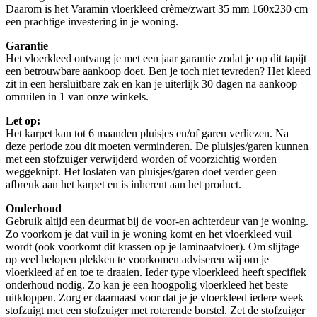
Daarom is het Varamin vloerkleed crème/zwart 35 mm 160x230 cm
een prachtige investering in je woning.
Garantie
Het vloerkleed ontvang je met een jaar garantie zodat je op dit tapijt
een betrouwbare aankoop doet. Ben je toch niet tevreden? Het kleed
zit in een hersluitbare zak en kan je uiterlijk 30 dagen na aankoop
omruilen in 1 van onze winkels.
Let op:
Het karpet kan tot 6 maanden pluisjes en/of garen verliezen. Na
deze periode zou dit moeten verminderen. De pluisjes/garen kunnen
met een stofzuiger verwijderd worden of voorzichtig worden
weggeknipt. Het loslaten van pluisjes/garen doet verder geen
afbreuk aan het karpet en is inherent aan het product.
Onderhoud
Gebruik altijd een deurmat bij de voor-en achterdeur van je woning.
Zo voorkom je dat vuil in je woning komt en het vloerkleed vuil
wordt (ook voorkomt dit krassen op je laminaatvloer). Om slijtage
op veel belopen plekken te voorkomen adviseren wij om je
vloerkleed af en toe te draaien. Ieder type vloerkleed heeft specifiek
onderhoud nodig. Zo kan je een hoogpolig vloerkleed het beste
uitkloppen. Zorg er daarnaast voor dat je je vloerkleed iedere week
stofzuigt met een stofzuiger met roterende borstel. Zet de stofzuiger