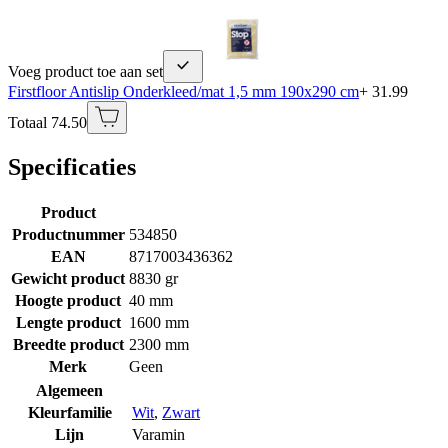
Voeg product toe aan set
Firstfloor Antislip Onderkleed/mat 1,5 mm 190x290 cm
+ 31.99
Totaal 74.50
Specificaties
Product
Productnummer
534850
EAN
8717003436362
Gewicht product
8830 gr
Hoogte product
40 mm
Lengte product
1600 mm
Breedte product
2300 mm
Merk
Geen
Algemeen
Kleurfamilie
Wit
,
Zwart
Lijn
Varamin