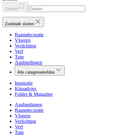
Zoeken
Zoekbalk sluiten
Raamdecoratie
Vloeren
Verlichting
Verf
Tuin
Aanbiedingen
Alle categorieën
Alles
Inspiratie
Klusadvies
Folder & Magazine
Aanbiedingen
Raamdecoratie
Vloeren
Verlichting
Verf
Tuin