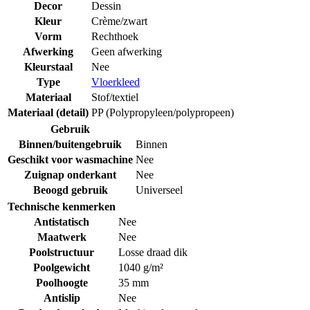
Decor
Dessin
Kleur
Crème/zwart
Vorm
Rechthoek
Afwerking
Geen afwerking
Kleurstaal
Nee
Type
Vloerkleed
Materiaal
Stof/textiel
Materiaal (detail)
PP (Polypropyleen/polypropeen)
Gebruik
Binnen/buitengebruik
Binnen
Geschikt voor wasmachine
Nee
Zuignap onderkant
Nee
Beoogd gebruik
Universeel
Technische kenmerken
Antistatisch
Nee
Maatwerk
Nee
Poolstructuur
Losse draad dik
Poolgewicht
1040 g/m²
Poolhoogte
35 mm
Antislip
Nee