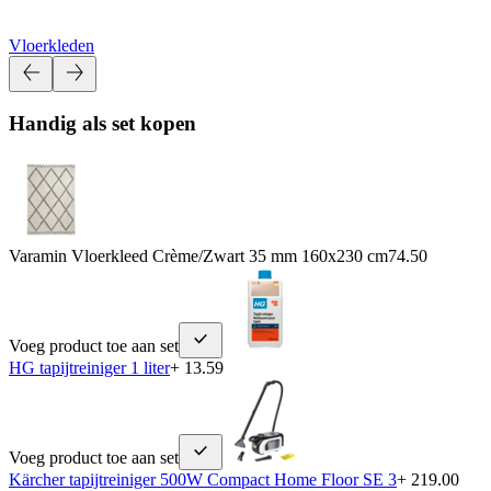
Vloerkleden
Handig als set kopen
Varamin Vloerkleed Crème/Zwart 35 mm 160x230 cm
74.50
Voeg product toe aan set
HG tapijtreiniger 1 liter
+ 13.59
Voeg product toe aan set
Kärcher tapijtreiniger 500W Compact Home Floor SE 3
+ 219.00