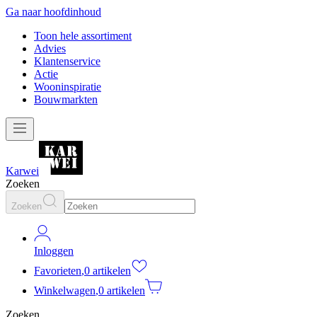
Ga naar hoofdinhoud
Toon hele assortiment
Advies
Klantenservice
Actie
Wooninspiratie
Bouwmarkten
Karwei
Zoeken
Zoeken
Inloggen
Favorieten
,
0 artikelen
Winkelwagen
,
0 artikelen
Zoeken