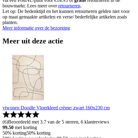
via een PostNL-punt voor €14.95 of
gratis
retourneren in de
bouwmarkt. Lees meer over
retourneren
.
Let op: De bedenktijd en het kunnen retourneren gelden niet voor
op maat gemaakte artikelen en verse/ bederfelijke artikelen zoals
planten.
Meer informatie over de bezorging
Meer uit deze actie
vtwonen Doodle Vloerkleed crème/ zwart 160x230 cm
(
6
)
Beoordeeld met 3.7 van de 5 sterren, 6 klantreviews
99.50
met korting
50% korting
50% korting