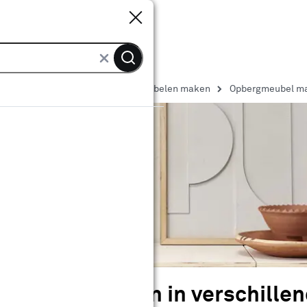
Sluiten
Sluiten
 Yourself ideeën en tips
Zelf meubelen maken
Opbergmeubel mak
en en beitsen in verschillen