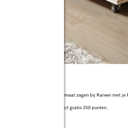
maten en aantallen gratis op maat zagen bij Karwei met je 
i
? Meld je aan en ontvang direct gratis 250 punten.