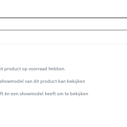
Home
Wooninspiratie
DIY: Do It
aan je winkelwagen
it product op voorraad hebben.
 showmodel van dit product kan bekijken
n je winkelwagen:
ft én een showmodel heeft om te bekijken
Opbergmeubel mak
misgegaan...