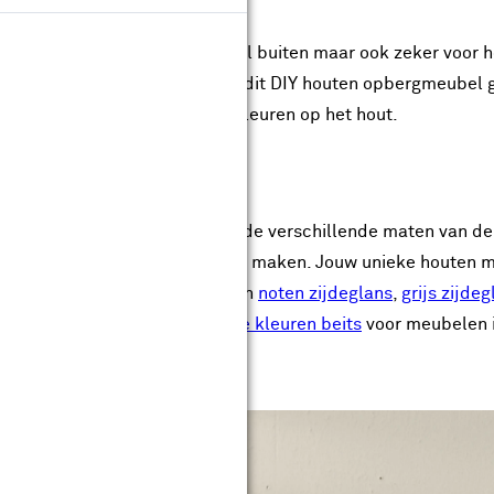
rming van je mooie hout, zowel buiten maar ook zeker voor h
 hebben we speciaal voor jou dit DIY houten opbergmeubel g
hoe mooi beits is én hoe tinten kleuren op het hout.
el maken
plan en ontwerp
gebruikt voor de verschillende maten van de
e jij zelf dit opbergmeubel kunt maken. Jouw unieke houten m
 - gekozen voor de beits kleuren
noten zijdeglans
,
grijs zijdeg
rieten te kiezen, dus duik in
alle kleuren beits
voor meubelen i