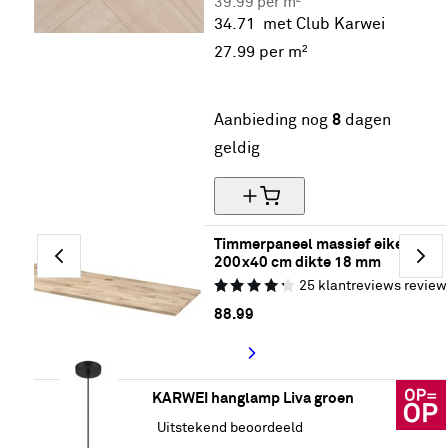
39.99 per m²
34.71
met Club Karwei
27.
99
per m²
30% korting
Aanbieding nog
8
dagen
geldig
Timmerpaneel massief eiken 
200x40 cm dikte 18 mm
25
klantreviews
review
88.
99
KARWEI hanglamp Liva groen
Uitstekend beoordeeld