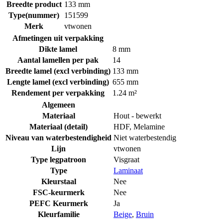
Breedte product
133 mm
Type(nummer)
151599
Merk
vtwonen
Afmetingen uit verpakking
Dikte lamel
8 mm
Aantal lamellen per pak
14
Breedte lamel (excl verbinding)
133 mm
Lengte lamel (excl verbinding)
655 mm
Rendement per verpakking
1.24 m²
Algemeen
Materiaal
Hout - bewerkt
Materiaal (detail)
HDF
,
Melamine
Niveau van waterbestendigheid
Niet waterbestendig
Lijn
vtwonen
Type legpatroon
Visgraat
Type
Laminaat
Kleurstaal
Nee
FSC-keurmerk
Nee
PEFC Keurmerk
Ja
Kleurfamilie
Beige
,
Bruin