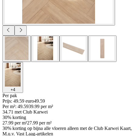
+
4
Per
pak
Prijs: 49.59 euro
49
.
59
Per
m²
:
49.59
39.99
per
m²
34.71
met Club Karwei
30% korting
27.99
per
m²
27.99
per
m²
30% korting op bijna alle vloeren alleen met de Club Karwei Kaart,
M.u.v. Vast Laag-artikelen