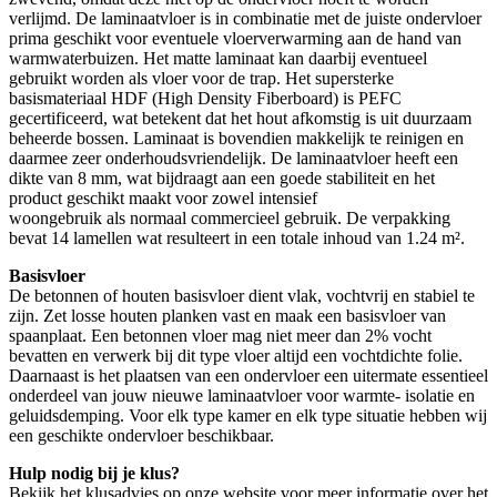
verlijmd. De laminaatvloer is in combinatie met de juiste ondervloer
prima geschikt voor eventuele vloerverwarming aan de hand van
warmwaterbuizen. Het matte laminaat kan daarbij eventueel
gebruikt worden als vloer voor de trap. Het supersterke
basismateriaal HDF (High Density Fiberboard) is PEFC
gecertificeerd, wat betekent dat het hout afkomstig is uit duurzaam
beheerde bossen. Laminaat is bovendien makkelijk te reinigen en
daarmee zeer onderhoudsvriendelijk. De laminaatvloer heeft een
dikte van 8 mm, wat bijdraagt aan een goede stabiliteit en het
product geschikt maakt voor zowel intensief
woongebruik als normaal commercieel gebruik. De verpakking
bevat 14 lamellen wat resulteert in een totale inhoud van 1.24 m².
Basisvloer
De betonnen of houten basisvloer dient vlak, vochtvrij en stabiel te
zijn. Zet losse houten planken vast en maak een basisvloer van
spaanplaat. Een betonnen vloer mag niet meer dan 2% vocht
bevatten en verwerk bij dit type vloer altijd een vochtdichte folie.
Daarnaast is het plaatsen van een ondervloer een uitermate essentieel
onderdeel van jouw nieuwe laminaatvloer voor warmte- isolatie en
geluidsdemping. Voor elk type kamer en elk type situatie hebben wij
een geschikte ondervloer beschikbaar.
Hulp nodig bij je klus?
Bekijk het klusadvies op onze website voor meer informatie over het