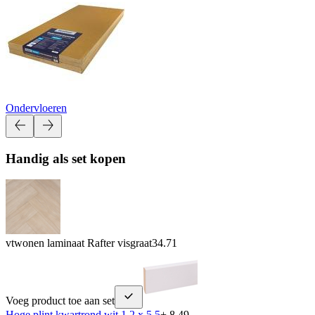
Ondervloeren
Handig als set kopen
vtwonen laminaat Rafter visgraat
34.71
Voeg product toe aan set
Hoge plint kwartrond wit 1,2 x 5,5
+ 8.49