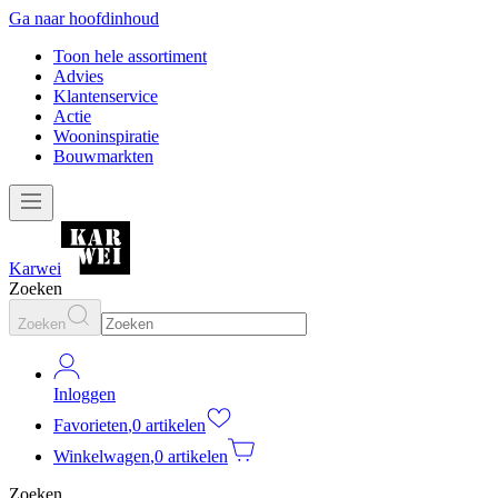
Ga naar hoofdinhoud
Toon hele assortiment
Advies
Klantenservice
Actie
Wooninspiratie
Bouwmarkten
Karwei
Zoeken
Zoeken
Inloggen
Favorieten
,
0 artikelen
Winkelwagen
,
0 artikelen
Zoeken