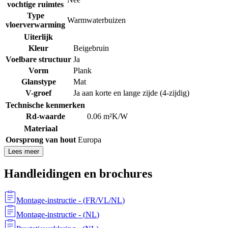
vochtige ruimtes
Type
Warmwaterbuizen
vloerverwarming
Uiterlijk
Kleur
Beigebruin
Voelbare structuur
Ja
Vorm
Plank
Glanstype
Mat
V-groef
Ja aan korte en lange zijde (4-zijdig)
Technische kenmerken
Rd-waarde
0.06 m²K/W
Materiaal
Oorsprong van hout
Europa
Lees meer
Handleidingen en brochures
Montage-instructie
- (
FR/VL/NL
)
Montage-instructie
- (
NL
)