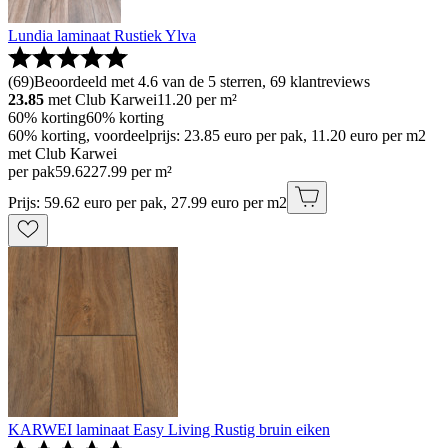
Lundia laminaat Rustiek Ylva
(
69
)
Beoordeeld met 4.6 van de 5 sterren, 69 klantreviews
23.85
met Club Karwei
11.20
per m²
60% korting
60% korting
60% korting, voordeelprijs: 23.85 euro per pak, 11.20 euro per m2
met Club Karwei
per pak
59
.
62
27.99 per m²
Prijs: 59.62 euro per pak, 27.99 euro per m2
KARWEI laminaat Easy Living Rustig bruin eiken