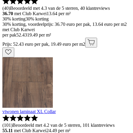
(
40
)
Beoordeeld met 4.3 van de 5 sterren, 40 klantreviews
36.70
met Club Karwei
13.64
per m²
30% korting
30% korting
30% korting, voordeelprijs: 36.70 euro per pak, 13.64 euro per m2
met Club Karwei
per pak
52
.
43
19.49 per m²
Prijs: 52.43 euro per pak, 19.49 euro per m2
vtwonen laminaat XL Collar
(
101
)
Beoordeeld met 4.2 van de 5 sterren, 101 klantreviews
55.11
met Club Karwei
24.49
per m²