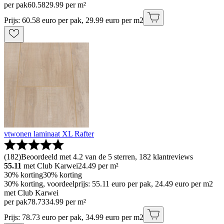
per pak
60
.
58
29.99 per m²
Prijs: 60.58 euro per pak, 29.99 euro per m2
vtwonen laminaat XL Rafter
(
182
)
Beoordeeld met 4.2 van de 5 sterren, 182 klantreviews
55.11
met Club Karwei
24.49
per m²
30% korting
30% korting
30% korting, voordeelprijs: 55.11 euro per pak, 24.49 euro per m2
met Club Karwei
per pak
78
.
73
34.99 per m²
Prijs: 78.73 euro per pak, 34.99 euro per m2