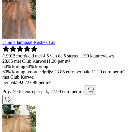
Lundia laminaat Rustiek Liv
(
190
)
Beoordeeld met 4.5 van de 5 sterren, 190 klantreviews
23.85
met Club Karwei
11.20
per m²
60% korting
60% korting
60% korting, voordeelprijs: 23.85 euro per pak, 11.20 euro per m2
met Club Karwei
per pak
59
.
62
27.99 per m²
Prijs: 59.62 euro per pak, 27.99 euro per m2