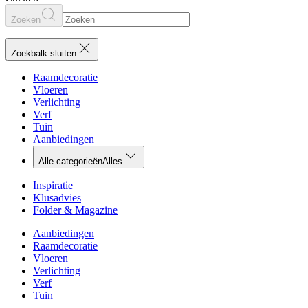
Zoeken
Zoekbalk sluiten
Raamdecoratie
Vloeren
Verlichting
Verf
Tuin
Aanbiedingen
Alle categorieën
Alles
Inspiratie
Klusadvies
Folder & Magazine
Aanbiedingen
Raamdecoratie
Vloeren
Verlichting
Verf
Tuin