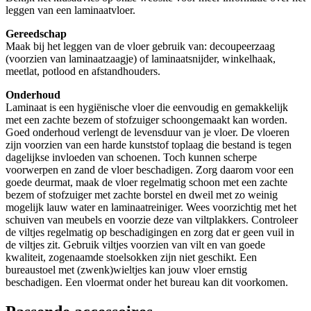
leggen van een laminaatvloer.
Gereedschap
Maak bij het leggen van de vloer gebruik van: decoupeerzaag
(voorzien van laminaatzaagje) of laminaatsnijder, winkelhaak,
meetlat, potlood en afstandhouders.
Onderhoud
Laminaat is een hygiënische vloer die eenvoudig en gemakkelijk
met een zachte bezem of stofzuiger schoongemaakt kan worden.
Goed onderhoud verlengt de levensduur van je vloer. De vloeren
zijn voorzien van een harde kunststof toplaag die bestand is tegen
dagelijkse invloeden van schoenen. Toch kunnen scherpe
voorwerpen en zand de vloer beschadigen. Zorg daarom voor een
goede deurmat, maak de vloer regelmatig schoon met een zachte
bezem of stofzuiger met zachte borstel en dweil met zo weinig
mogelijk lauw water en laminaatreiniger. Wees voorzichtig met het
schuiven van meubels en voorzie deze van viltplakkers. Controleer
de viltjes regelmatig op beschadigingen en zorg dat er geen vuil in
de viltjes zit. Gebruik viltjes voorzien van vilt en van goede
kwaliteit, zogenaamde stoelsokken zijn niet geschikt. Een
bureaustoel met (zwenk)wieltjes kan jouw vloer ernstig
beschadigen. Een vloermat onder het bureau kan dit voorkomen.