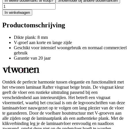
In welke bouwmarkt te koop?
Showmodel bij andere bouwmarkten
In winkelwagen
Productomschrijving
Dikte plank: 8 mm
V-groef aan korte en lange zijde
Geschikt voor intensief woongebruik en normaal commercieel
gebruik
Garantie van 20 jaar
Ontdek de perfecte harmonie tussen elegantie en functionaliteit met
het vtwonen laminaat Rafter visgraat beige bruin. De visgraat kleur
geeft de vloer een rustieke uitstraling passend bij een
verscheidenheid aan interieurstijlen. Het betreft een visgraat
vloermotief, waarbij het cruciaal is om de legvoorschriften van deze
laminaatvloer nauwgezet op te volgen om lang plezier van de vloer
te garanderen. Door de voelbare houtstructuur met V-groeven aan
alle zijden oogt de laminaatplank als een authentieke plank. Met de
klikverbinding leg je de laminaatvloer eenvoudig en naadloos
zwevend, omdat deze niet op de ondervloer hoeft te worden