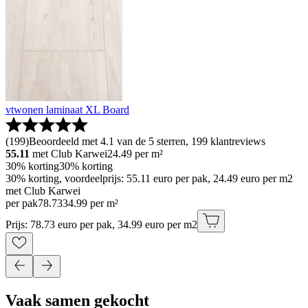
vtwonen laminaat XL Board
(
199
)
Beoordeeld met 4.1 van de 5 sterren, 199 klantreviews
55.11
met Club Karwei
24.49
per m²
30% korting
30% korting
30% korting, voordeelprijs: 55.11 euro per pak, 24.49 euro per m2
met Club Karwei
per pak
78
.
73
34.99 per m²
Prijs: 78.73 euro per pak, 34.99 euro per m2
Vaak samen gekocht