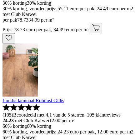
30% korting
30% korting
30% korting, voordeelprijs: 55.11 euro per pak, 24.49 euro per m2
met Club Karwei
per pak
78
.
73
34.99 per m²
Prijs: 78.73 euro per pak, 34.99 euro per m2
Lundia laminaat Robuust Gillis
(
105
)
Beoordeeld met 4.1 van de 5 sterren, 105 klantreviews
24.23
met Club Karwei
12.00
per m²
60% korting
60% korting
60% korting, voordeelprijs: 24.23 euro per pak, 12.00 euro per m2
met Club Karwei