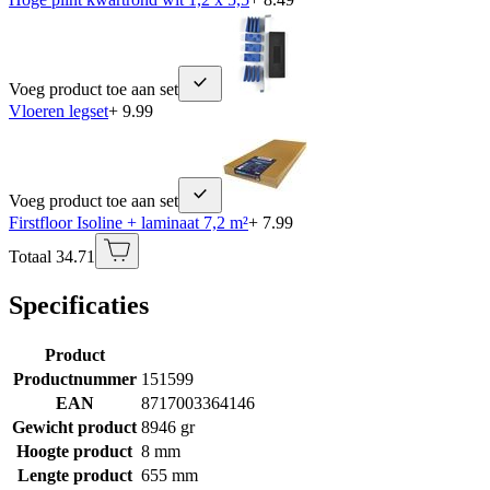
Voeg product toe aan set
Vloeren legset
+ 9.99
Voeg product toe aan set
Firstfloor Isoline + laminaat 7,2 m²
+ 7.99
Totaal 34.71
Specificaties
Product
Productnummer
151599
EAN
8717003364146
Gewicht product
8946 gr
Hoogte product
8 mm
Lengte product
655 mm