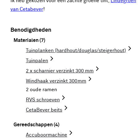
Ik heb gekozen voor een zachte groene tint,
Lindegroen
van Cetabever
!
Benodigdheden
Materialen (7)
Tuinplanken (hardhout/douglas/steigerhout)
Tuinpalen
2 x scharnier verzinkt 300 mm
Windhaak verzinkt 300mm
2 oude ramen
RVS schroeven
CetaBever beits
Gereedschappen (4)
Accuboormachine