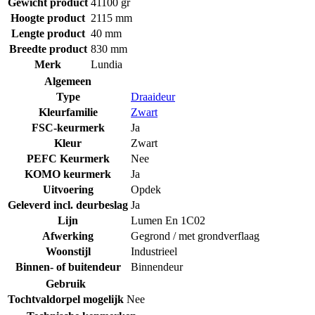
Gewicht product
41100 gr
Hoogte product
2115 mm
Lengte product
40 mm
Breedte product
830 mm
Merk
Lundia
Algemeen
Type
Draaideur
Kleurfamilie
Zwart
FSC-keurmerk
Ja
Kleur
Zwart
PEFC Keurmerk
Nee
KOMO keurmerk
Ja
Uitvoering
Opdek
Geleverd incl. deurbeslag
Ja
Lijn
Lumen En 1C02
Afwerking
Gegrond / met grondverflaag
Woonstijl
Industrieel
Binnen- of buitendeur
Binnendeur
Gebruik
Tochtvaldorpel mogelijk
Nee