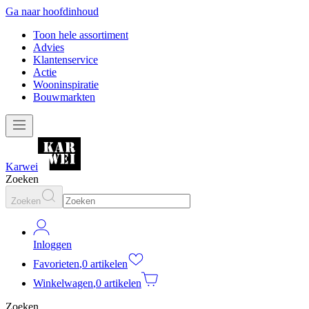
Ga naar hoofdinhoud
Toon hele assortiment
Advies
Klantenservice
Actie
Wooninspiratie
Bouwmarkten
Karwei
Zoeken
Zoeken
Inloggen
Favorieten
,
0 artikelen
Winkelwagen
,
0 artikelen
Zoeken