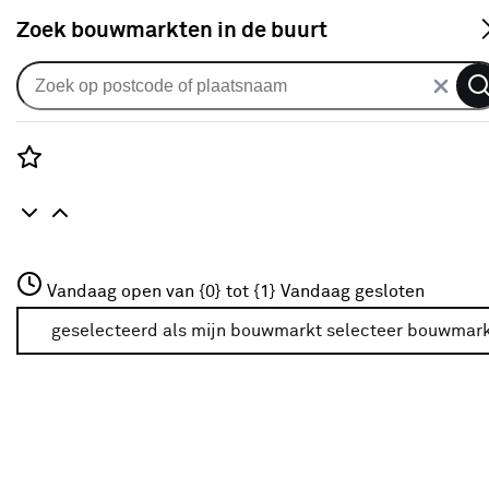
S
Zoek bouwmarkten in de buurt
Alle binnendeuren
Arne & Bodil binnendeur ABE157
extra wit afgelakt
Rozenstraat 3
Vandaag open van {0} tot {1}
Vandaag gesloten
0
klantreview
review
3772JH Amersfoort
+31 01234567
geselecteerd als mijn bouwmarkt
selecteer bouwmar
Meer over deze bouwmarkt