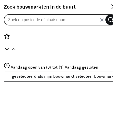
S
Zoek bouwmarkten in de buurt
Alle binnendeuren
Arne & Bodil binnendeur ABE146
diep zwart afgelakt
Rozenstraat 3
Vandaag open van {0} tot {1}
Vandaag gesloten
0
klantreview
review
3772JH Amersfoort
+31 01234567
geselecteerd als mijn bouwmarkt
selecteer bouwmar
Meer over deze bouwmarkt