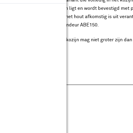
kunt kiezen voor een stompe variant die volledig in het kozij
dekdeur die deels op het kozijn ligt en wordt bevestigd met
ertificeerd, wat betekent dat het hout afkomstig is uit ver
mbineer je dit model met de lijndeur ABE150.
 op: de sponningmaat van het kozijn mag niet groter zijn da
 stoten.
pecificaties