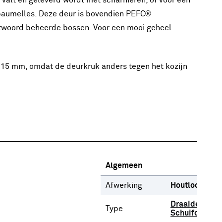
n valt en geleverd wordt met scharnieren, of voor een
 paumelles. Deze deur is bovendien PEFC®
antwoord beheerde bossen. Voor een mooi geheel
n 15 mm, omdat de deurkruk anders tegen het kozijn
Algemeen
Afwerking
Houtlook
Draaideur
Type
Schuifdeur