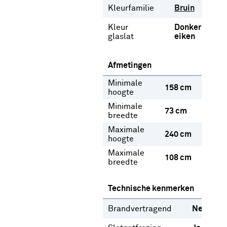
Kleurfamilie
Bruin
Kleur
Donker
glaslat
eiken
Afmetingen
Minimale
158 cm
hoogte
Minimale
73 cm
breedte
Maximale
240 cm
hoogte
Maximale
108 cm
breedte
Technische kenmerken
Brandvertragend
Nee