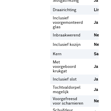
Slotgatfrezing
Ja
Draairichting
Links
Re
Inclusief
voorgemonteerd
Ja
glas
Inbraakwerend
Nee
Inclusief kozijn
Nee
Kern
Samenge
Met
voorgeboord
Ja
krukgat
Inclusief slot
Ja
Tochtvaldorpel
Ja
mogelijk
Voorgefreesd
Nee
voor scharnieren
Schuifdeur