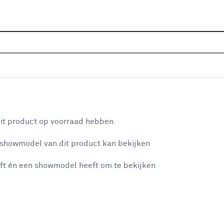
Home
Assortiment
Deuren
Binnendeuren
Alle
P
 glas - donker eiken houtlook afwerking
aan je winkelwagen
De 
it product op voorraad hebben.
met
 showmodel van dit product kan bekijken
ind
wil
ft én een showmodel heeft om te bekijken
misgegaan...
Dit
vo
et niet mogelijke om meer exemplaren te bestellen.