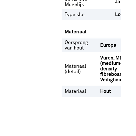
Ja
Mogelijk
Type slot
Loopslot
Materiaal
Oorsprong
Europa
van hout
Vuren
MDF
(medium-
Materiaal
density
(detail)
fibreboard)
Veiligheidsglas
Materiaal
Hout