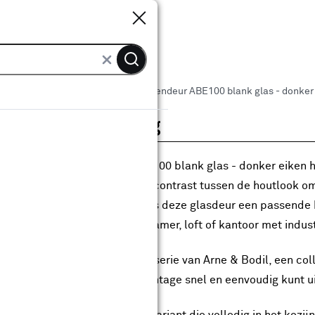
Sluiten
Sluiten
 binnendeuren
Arne & Bodil binnendeur ABE100 blank glas - donker
roductomschrijving
Arne & Bodil binnendeur ABE100 blank glas - donker eiken h
 vier royale glasvlakken. Het contrast tussen de houtlook oml
ustriële uitstraling. Daarmee is deze glasdeur een passende 
t neerzetten, zoals een woonkamer, loft of kantoor met indus
 model behoort tot de Evolve-serie van Arne & Bodil, een colle
orgemonteerd, zodat je de montage snel en eenvoudig kunt u