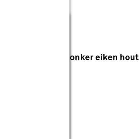
Sluiten
00 blank glas - donker eiken hou