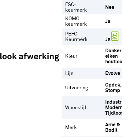
FSC-
Nee
keurmerk
KOMO
Ja
keurmerk
PEFC
Ja
Keurmerk
Donker
tlook afwerking
Kleur
eiken
houtlook
Lijn
Evolve
Opdek
Uitvoering
Stomp
Industrieel
Woonstijl
Modern
Tijdloos
Arne &
Merk
Bodil