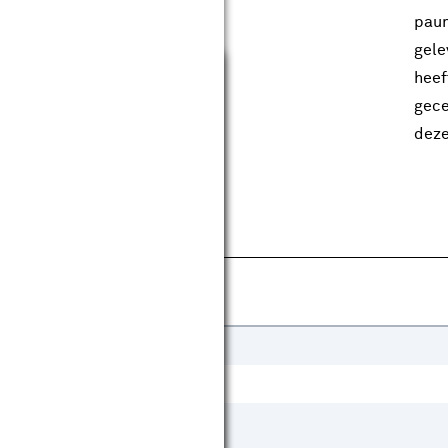
paum
gele
Sluiten
heef
gece
deze
Gelakt
Draaideur
Schuifdeur
Ja