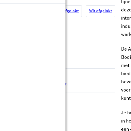
leur:
lijn
deze
Diep zwart afgelakt
Extra wit afgelakt
Wit afgelakt
inte
indu
Op maat maken
werk
Levertijd ongeveer 30 werkdagen
De A
Gratis
op maat gemaakt
Bodi
Gratis
bezorgd in je bouwmarkt
met 
bied
Hulp nodig bij de afmeting?
beva
Inmeetservice aanvragen
voor
kunt
Je h
in h
een 