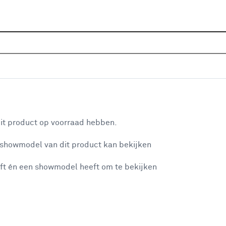
Home
Assortiment
Deuren
Binnendeuren
Alle
 ABE157 diep zwart afgelakt
aan je winkelwagen
it product op voorraad hebben.
v
 showmodel van dit product kan bekijken
v
ft én een showmodel heeft om te bekijken
4
3
misgegaan...
3
A
et niet mogelijke om meer exemplaren te bestellen.