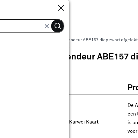
Sluiten
Sluiten
 binnendeuren
Arne & Bodil binnendeur ABE157 diep zwart afgelakt
Arne & Bodil binnendeur ABE157 di
0
klantreview
review
Pr
anaf
anaf 604.00
604
.
00
22.80
Met Club Karwei
De A
0% korting
een 
0% korting alleen met de Club Karwei Kaart
is o
anbieding nog
9
dagen geldig
voor