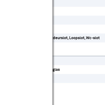
Ja
Ja
Nee
Ja
Dag- en nachtslot
Kastdeurslot
Loopslot
Wc-slot
Europa
HDF
Vuren
Veiligheidsglas
Hout