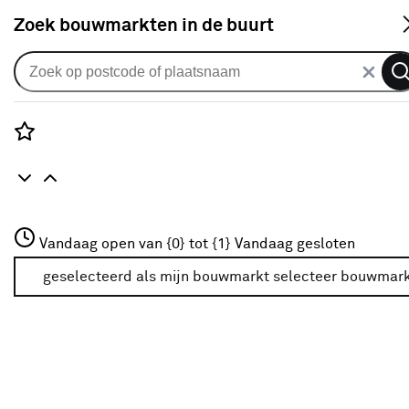
S
Zoek bouwmarkten in de buurt
Alle binnendeuren
Arne & Bodil binnendeur ABE146
extra wit afgelakt
Rozenstraat 3
Vandaag open van {0} tot {1}
Vandaag gesloten
0
klantreview
review
3772JH Amersfoort
+31 01234567
geselecteerd als mijn bouwmarkt
selecteer bouwmar
Meer over deze bouwmarkt