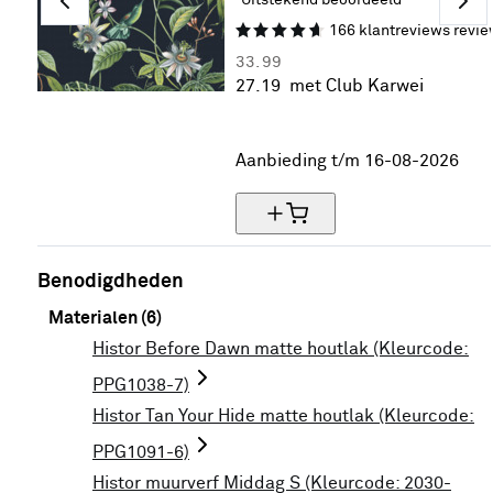
166
klantreviews
revie
33.
99
27.
19
met Club Karwei
20% korting
Aanbieding t/m 16-08-2026
Benodigdheden
Materialen (6)
Histor Before Dawn matte houtlak (Kleurcode:
PPG1038-7)
Histor Tan Your Hide matte houtlak (Kleurcode:
PPG1091-6)
Histor muurverf Middag S (Kleurcode: 2030-