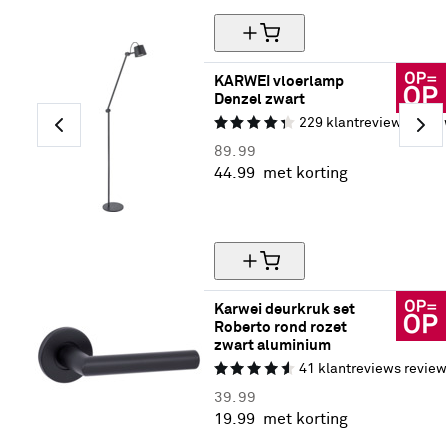
KARWEI vloerlamp 
Denzel zwart
229
klantreviews
revie
89.
99
44.
99
met korting
50% korting
Karwei deurkruk set 
Roberto rond rozet 
zwart aluminium
41
klantreviews
review
39.
99
19.
99
met korting