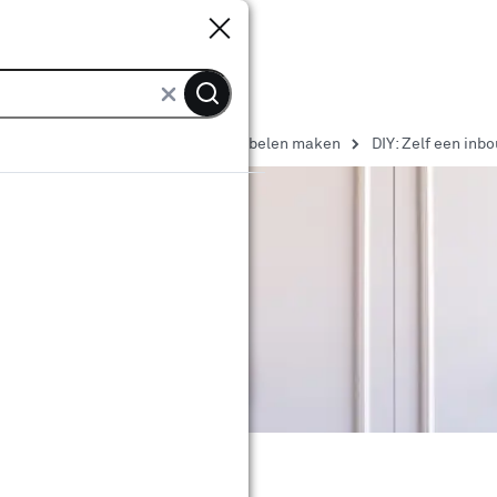
Sluiten
Sluiten
 Yourself ideeën en tips
Zelf meubelen maken
DIY: Zelf een in
bouwkast maken