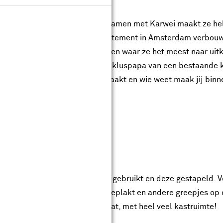
enaresse van Thuis bij Door, en samen met Karwei maakt ze hel
en. Onlangs heeft ze haar appartement in Amsterdam verbou
wing was dit wel één van de dingen waar ze het meest naar u
esloot ze samen met haar super kluspapa van een bestaande 
lf de inbouwkasten heeft gemaakt en wie weet maak jij binn
ouwkast
ben we zes keer
de Fabian kast
gebruikt en deze gestapeld. 
 sierlijsten op de deurtjes geplakt en andere greepjes op d
 stond er een prachtig resultaat, met heel veel kastruimte!