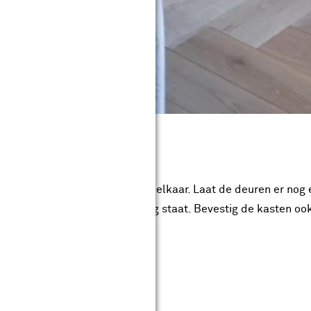
en
 zet ze op de juiste plek naast elkaar. Laat de deuren er nog
e zetten zoals in de handleiding staat. Bevestig de kasten o
kasten aan het plaatsen bent.
p maat