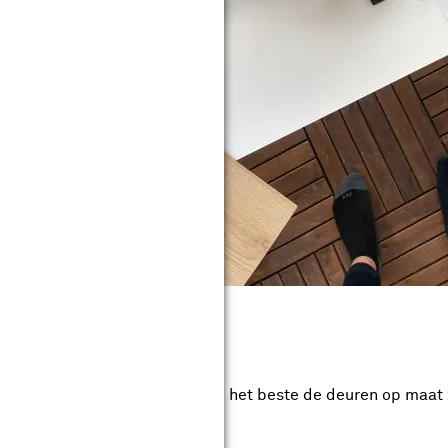
ten
oeven maken in de kast, kun je het beste de deuren op maat
 deuren ook per paar op maat.