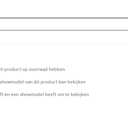
Home
Wooninspiratie
DIY: Do It
aan je winkelwagen
it product op voorraad hebben.
 showmodel van dit product kan bekijken
n je winkelwagen:
ft én een showmodel heeft om te bekijken
DIY: Zelf een in
misgegaan...