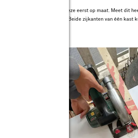
nog niet in elkaar, maar zaag deze eerst op maat. Meet dit he
 zaag je vervolgens op maat. Beide zijkanten van één kast ku
st op maat.